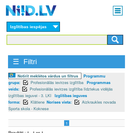
Skip
Main
to
menu
N
main
content
Izglītības iespējas
I
I
D
☰ Filtri
.
Notīrīt meklētos vārdus un filtrus
Programmu
L
grupa:
Profesionālās ievirzes izglītība
Programmas
V
veids:
Profesionālās ievirzes izglītība līdztekus vidējās
izglītības ieguvei - 3. LKI
Izglītības ieguves
forma:
Klātiene
Norises vieta:
Aizkraukles novada
Sporta skola - Koknese
1
Rezultāti : 1 - 1 no 1