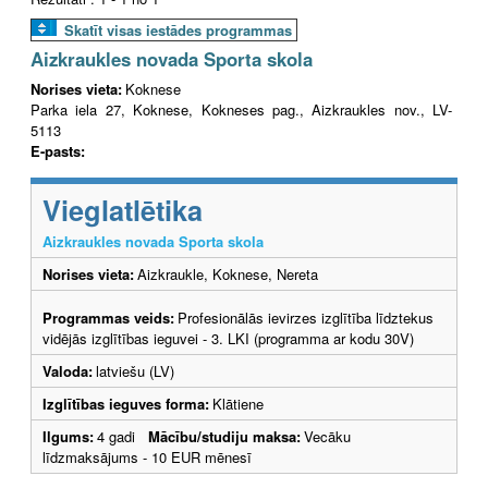
Skatīt visas iestādes programmas
Aizkraukles novada Sporta skola
Norises vieta:
Koknese
Parka iela 27, Koknese, Kokneses pag., Aizkraukles nov., LV-
5113
E-pasts:
Vieglatlētika
Aizkraukles novada Sporta skola
Norises vieta:
Aizkraukle, Koknese, Nereta
Programmas veids:
Profesionālās ievirzes izglītība līdztekus
vidējās izglītības ieguvei - 3. LKI (programma ar kodu 30V)
Valoda:
latviešu (LV)
Izglītības ieguves forma:
Klātiene
Ilgums:
4 gadi
Mācību/studiju maksa:
Vecāku
līdzmaksājums - 10 EUR mēnesī