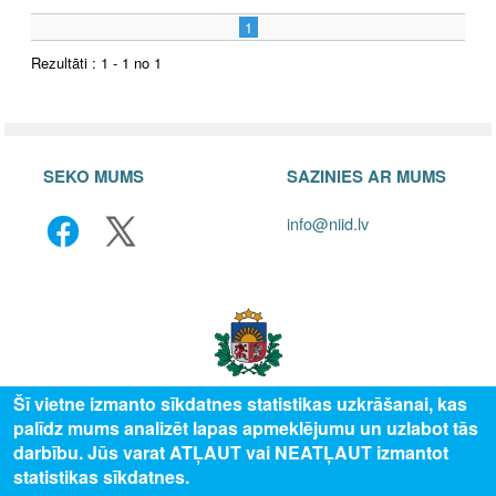
1
Rezultāti : 1 - 1 no 1
SEKO MUMS
SAZINIES AR MUMS
info@niid.lv
Šī vietne izmanto sīkdatnes statistikas uzkrāšanai, kas
palīdz mums analizēt lapas apmeklējumu un uzlabot tās
© 2025 Valsts izglītības attīstības aģentūra, publicētā satura visas tiesības
darbību. Jūs varat ATĻAUT vai NEATĻAUT izmantot
aizsargātas.
statistikas sīkdatnes.