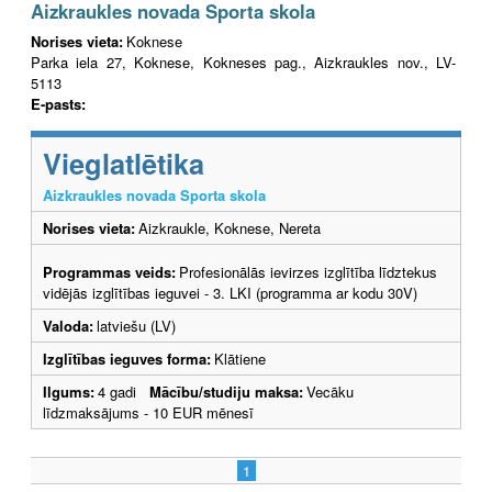
Aizkraukles novada Sporta skola
Norises vieta:
Koknese
Parka iela 27, Koknese, Kokneses pag., Aizkraukles nov., LV-
5113
E-pasts:
Vieglatlētika
Aizkraukles novada Sporta skola
Norises vieta:
Aizkraukle, Koknese, Nereta
Programmas veids:
Profesionālās ievirzes izglītība līdztekus
vidējās izglītības ieguvei - 3. LKI (programma ar kodu 30V)
Valoda:
latviešu (LV)
Izglītības ieguves forma:
Klātiene
Ilgums:
4 gadi
Mācību/studiju maksa:
Vecāku
līdzmaksājums - 10 EUR mēnesī
1