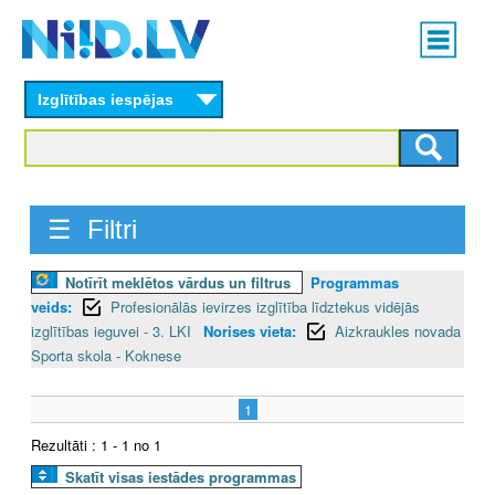
Skip
Main
to
menu
N
main
content
Izglītības iespējas
I
I
D
☰ Filtri
.
Notīrīt meklētos vārdus un filtrus
Programmas
L
veids:
Profesionālās ievirzes izglītība līdztekus vidējās
V
izglītības ieguvei - 3. LKI
Norises vieta:
Aizkraukles novada
Sporta skola - Koknese
1
Rezultāti : 1 - 1 no 1
Skatīt visas iestādes programmas