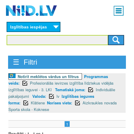
Skip
Main
to
menu
N
main
content
Izglītības iespējas
I
I
D
☰ Filtri
.
Notīrīt meklētos vārdus un filtrus
Programmas
L
veids:
Profesionālās ievirzes izglītība līdztekus vidējās
V
izglītības ieguvei - 3. LKI
Tematiskā joma:
Individuālie
pakalpojumi
Valoda:
lv
Izglītības ieguves
forma:
Klātiene
Norises vieta:
Aizkraukles novada
Sporta skola - Koknese
1
Rezultāti : 1 - 1 no 1