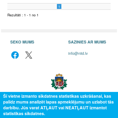
1
Rezultāti : 1 - 1 no 1
SEKO MUMS
SAZINIES AR MUMS
info@niid.lv
Šī vietne izmanto sīkdatnes statistikas uzkrāšanai, kas
palīdz mums analizēt lapas apmeklējumu un uzlabot tās
© 2025 Valsts izglītības attīstības aģentūra, publicētā satura visas tiesības
darbību. Jūs varat ATĻAUT vai NEATĻAUT izmantot
aizsargātas.
statistikas sīkdatnes.