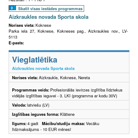
Skatīt visas iestādes programmas
Aizkraukles novada Sporta skola
Norises vieta:
Koknese
Parka iela 27, Koknese, Kokneses pag., Aizkraukles nov., LV-
5113
E-pasts:
Vieglatlētika
Aizkraukles novada Sporta skola
Norises vieta:
Aizkraukle, Koknese, Nereta
Programmas veids:
Profesionālās ievirzes izglītība līdztekus
vidējās izglītības ieguvei - 3. LKI (programma ar kodu 30V)
Valoda:
latviešu (LV)
Izglītības ieguves forma:
Klātiene
Ilgums:
4 gadi
Mācību/studiju maksa:
Vecāku
līdzmaksājums - 10 EUR mēnesī