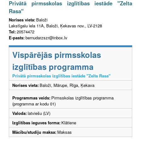
Privātā pirmsskolas izglītības iestāde "Zelta
Rasa"
Norises vieta:
Baloži
Lakstīgalu iela 11A, Baloži, Ķekavas nov., LV-2128
Tel:
20574472
E-pasts:
bernudarzszr@inbox.lv
Vispārējās pirmsskolas
izglītības programma
Privātā pirmsskolas izglītības iestāde "Zelta Rasa"
Norises vieta:
Baloži, Mārupe, Rīga, Ķekava
Programmas veids:
Pirmsskolas izglītības programma
(programma ar kodu 01)
Valoda:
latviešu (LV)
Izglītības ieguves forma:
Klātiene
Mācību/studiju maksa:
Maksas