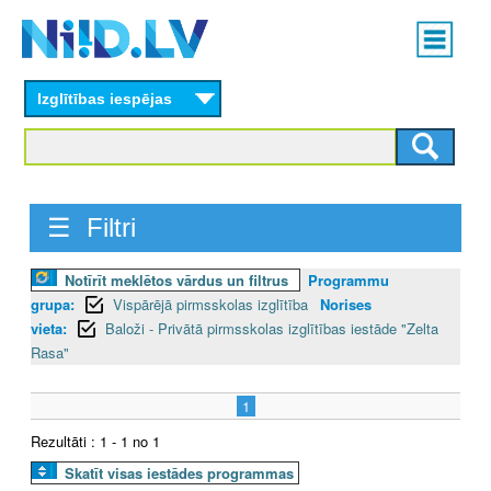
Skip
Main
to
menu
N
main
content
Izglītības iespējas
I
I
D
☰ Filtri
.
Notīrīt meklētos vārdus un filtrus
Programmu
L
grupa:
Vispārējā pirmsskolas izglītība
Norises
V
vieta:
Baloži - Privātā pirmsskolas izglītības iestāde "Zelta
Rasa"
1
Rezultāti : 1 - 1 no 1
Skatīt visas iestādes programmas