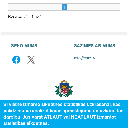
1
Rezultāti : 1 - 1 no 1
SEKO MUMS
SAZINIES AR MUMS
info@niid.lv
Šī vietne izmanto sīkdatnes statistikas uzkrāšanai, kas
palīdz mums analizēt lapas apmeklējumu un uzlabot tās
© 2025 Valsts izglītības attīstības aģentūra, publicētā satura visas tiesības
darbību. Jūs varat ATĻAUT vai NEATĻAUT izmantot
aizsargātas.
statistikas sīkdatnes.