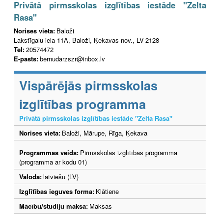
Privātā pirmsskolas izglītības iestāde "Zelta
Rasa"
Norises vieta:
Baloži
Lakstīgalu iela 11A, Baloži, Ķekavas nov., LV-2128
Tel:
20574472
E-pasts:
bernudarzszr@inbox.lv
Vispārējās pirmsskolas
izglītības programma
Privātā pirmsskolas izglītības iestāde "Zelta Rasa"
Norises vieta:
Baloži, Mārupe, Rīga, Ķekava
Programmas veids:
Pirmsskolas izglītības programma
(programma ar kodu 01)
Valoda:
latviešu (LV)
Izglītības ieguves forma:
Klātiene
Mācību/studiju maksa:
Maksas