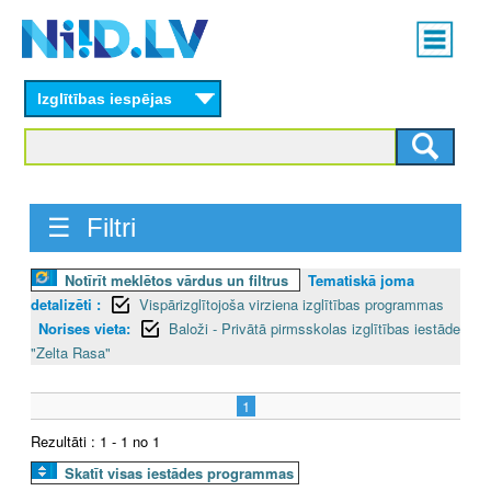
Skip
Main
to
menu
N
main
content
Izglītības iespējas
I
I
D
☰ Filtri
.
Notīrīt meklētos vārdus un filtrus
Tematiskā joma
L
detalizēti :
Vispārizglītojoša virziena izglītības programmas
V
Norises vieta:
Baloži - Privātā pirmsskolas izglītības iestāde
"Zelta Rasa"
1
Rezultāti : 1 - 1 no 1
Skatīt visas iestādes programmas