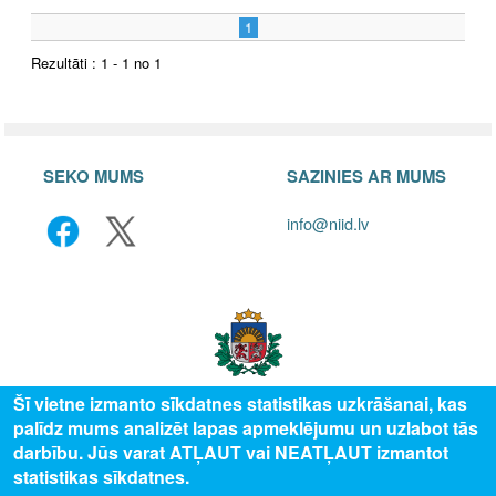
1
Rezultāti : 1 - 1 no 1
SEKO MUMS
SAZINIES AR MUMS
info@niid.lv
Šī vietne izmanto sīkdatnes statistikas uzkrāšanai, kas
palīdz mums analizēt lapas apmeklējumu un uzlabot tās
© 2025 Valsts izglītības attīstības aģentūra, publicētā satura visas tiesības
darbību. Jūs varat ATĻAUT vai NEATĻAUT izmantot
aizsargātas.
statistikas sīkdatnes.