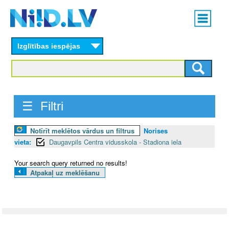
Skip
Main
to
menu
N
main
content
Izglītības iespējas
I
I
D
☰ Filtri
.
Notīrīt meklētos vārdus un filtrus
Norises
L
vieta:
Daugavpils Centra vidusskola - Stadiona iela
V
Your search query returned no results!
Atpakaļ uz meklēšanu