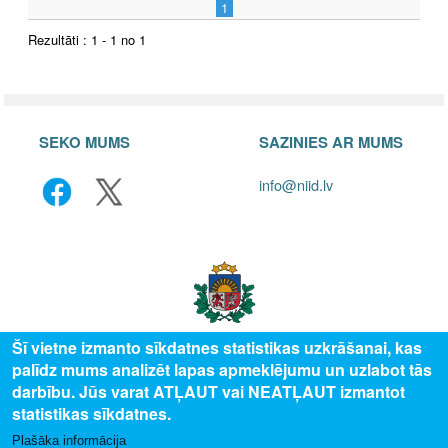
1
Rezultāti : 1 - 1 no 1
SEKO MUMS
SAZINIES AR MUMS
info@niid.lv
Šī vietne izmanto sīkdatnes statistikas uzkrāšanai, kas
palīdz mums analizēt lapas apmeklējumu un uzlabot tās
© 2025 Valsts izglītības attīstības aģentūra, publicētā satura visas tiesības
darbību. Jūs varat ATĻAUT vai NEATĻAUT izmantot
aizsargātas.
statistikas sīkdatnes.
Plašāka informācija