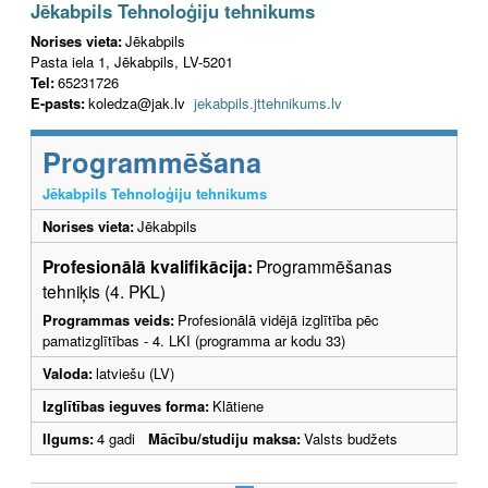
Jēkabpils Tehnoloģiju tehnikums
Norises vieta:
Jēkabpils
Pasta iela 1, Jēkabpils, LV-5201
Tel:
​65231726
E-pasts:
koledza@jak.lv
jekabpils.jttehnikums.lv
Programmēšana
Jēkabpils Tehnoloģiju tehnikums
Norises vieta:
Jēkabpils
Profesionālā kvalifikācija:
Programmēšanas
tehniķis (4. PKL)
Programmas veids:
Profesionālā vidējā izglītība pēc
pamatizglītības - 4. LKI (programma ar kodu 33)
Valoda:
latviešu (LV)
Izglītības ieguves forma:
Klātiene
Ilgums:
4 gadi
Mācību/studiju maksa:
Valsts budžets