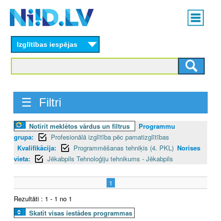
Skip
Main
to
menu
N
main
content
Izglītības iespējas
I
I
D
☰ Filtri
.
Notīrīt meklētos vārdus un filtrus
Programmu
L
grupa:
Profesionālā izglītība pēc pamatizglītības
V
Kvalifikācija:
Programmēšanas tehniķis (4. PKL)
Norises
vieta:
Jēkabpils Tehnoloģiju tehnikums - Jēkabpils
1
Rezultāti : 1 - 1 no 1
Skatīt visas iestādes programmas