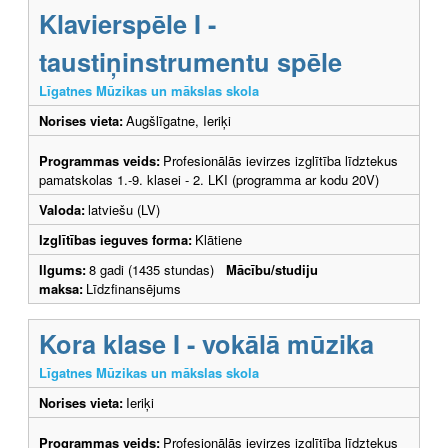
Klavierspēle I -
taustiņinstrumentu spēle
Līgatnes Mūzikas un mākslas skola
Norises vieta:
Augšlīgatne, Ieriķi
Programmas veids:
Profesionālās ievirzes izglītība līdztekus
pamatskolas 1.-9. klasei - 2. LKI (programma ar kodu 20V)
Valoda:
latviešu (LV)
Izglītības ieguves forma:
Klātiene
Ilgums:
8 gadi (1435 stundas)
Mācību/studiju
maksa:
Līdzfinansējums
Kora klase I - vokālā mūzika
Līgatnes Mūzikas un mākslas skola
Norises vieta:
Ieriķi
Programmas veids:
Profesionālās ievirzes izglītība līdztekus