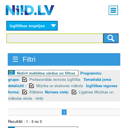
Skip
Main
to
menu
N
main
content
Izglītības iespējas
I
I
D
☰ Filtri
.
Notīrīt meklētos vārdus un filtrus
Programmu
L
grupa:
Profesionālās ievirzes izglītība
Tematiskā joma
V
detalizēti :
Mūzika un skatuves māksla
Izglītības ieguves
forma:
Klātiene
Norises vieta:
Līgatnes Mūzikas un
mākslas skola - Ieriķi
1
Rezultāti : 1 - 3 no 3