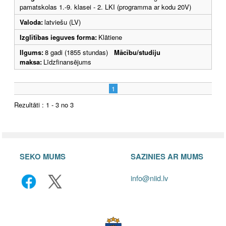
pamatskolas 1.-9. klasei - 2. LKI (programma ar kodu 20V)
Valoda:
latviešu (LV)
Izglītības ieguves forma:
Klātiene
Ilgums:
8 gadi (1855 stundas)
Mācību/studiju
maksa:
Līdzfinansējums
1
Rezultāti : 1 - 3 no 3
SEKO MUMS
SAZINIES AR MUMS
info@niid.lv