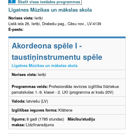
Skatīt visas iestādes programmas
Līgatnes Mūzikas un mākslas skola
Norises vieta:
Ieriķi
Lielā iela 26, Ieriķi, Drabešu pag., Cēsu nov., LV-4139
E-pasts:
Akordeona spēle I -
taustiņinstrumentu spēle
Līgatnes Mūzikas un mākslas skola
Norises vieta:
Ieriķi
Programmas veids:
Profesionālās ievirzes izglītība līdztekus
pamatskolas 1.-9. klasei - 2. LKI (programma ar kodu 20V)
Valoda:
latviešu (LV)
Izglītības ieguves forma:
Klātiene
Ilgums:
8 gadi (1785 stundas)
Mācību/studiju
maksa:
Līdzfinansējums