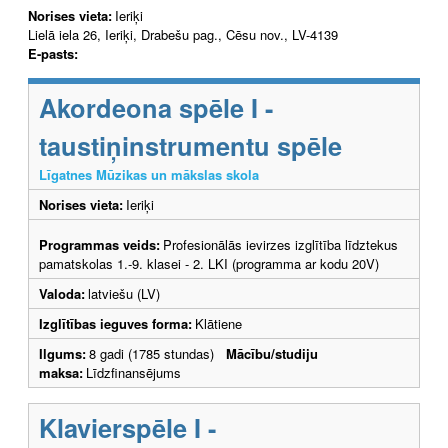
Norises vieta:
Ieriķi
Lielā iela 26, Ieriķi, Drabešu pag., Cēsu nov., LV-4139
E-pasts:
Akordeona spēle I -
taustiņinstrumentu spēle
Līgatnes Mūzikas un mākslas skola
Norises vieta:
Ieriķi
Programmas veids:
Profesionālās ievirzes izglītība līdztekus
pamatskolas 1.-9. klasei - 2. LKI (programma ar kodu 20V)
Valoda:
latviešu (LV)
Izglītības ieguves forma:
Klātiene
Ilgums:
8 gadi (1785 stundas)
Mācību/studiju
maksa:
Līdzfinansējums
Klavierspēle I -