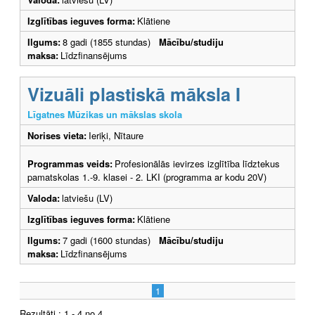
Izglītības ieguves forma:
Klātiene
Ilgums:
8 gadi (1855 stundas)
Mācību/studiju
maksa:
Līdzfinansējums
Vizuāli plastiskā māksla I
Līgatnes Mūzikas un mākslas skola
Norises vieta:
Ieriķi, Nītaure
Programmas veids:
Profesionālās ievirzes izglītība līdztekus
pamatskolas 1.-9. klasei - 2. LKI (programma ar kodu 20V)
Valoda:
latviešu (LV)
Izglītības ieguves forma:
Klātiene
Ilgums:
7 gadi (1600 stundas)
Mācību/studiju
maksa:
Līdzfinansējums
1
Rezultāti : 1 - 4 no 4