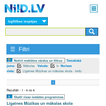
Skip
Main
to
menu
N
main
content
Izglītības iespējas
I
I
D
☰ Filtri
.
Notīrīt meklētos vārdus un filtrus
Tematiskā
L
joma:
Mākslas
Valoda:
lv
Norises
V
vieta:
Līgatnes Mūzikas un mākslas skola - Ieriķi
1
Rezultāti : 1 - 4 no 4
Skatīt visas iestādes programmas
Līgatnes Mūzikas un mākslas skola