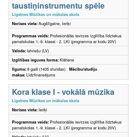
taustiņinstrumentu spēle
Līgatnes Mūzikas un mākslas skola
Norises vieta:
Augšlīgatne, Ieriķi
Programmas veids:
Profesionālās ievirzes izglītība līdztekus
pamatskolas 1.-9. klasei - 2. LKI (programma ar kodu 20V)
Valoda:
latviešu (LV)
Izglītības ieguves forma:
Klātiene
Ilgums:
8 gadi (1435 stundas)
Mācību/studiju
maksa:
Līdzfinansējums
Kora klase I - vokālā mūzika
Līgatnes Mūzikas un mākslas skola
Norises vieta:
Ieriķi
Programmas veids:
Profesionālās ievirzes izglītība līdztekus
pamatskolas 1.-9. klasei - 2. LKI (programma ar kodu 20V)
Valoda:
latviešu (LV)