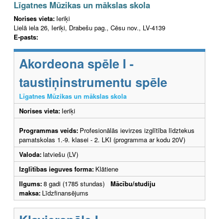
Līgatnes Mūzikas un mākslas skola
Norises vieta:
Ieriķi
Lielā iela 26, Ieriķi, Drabešu pag., Cēsu nov., LV-4139
E-pasts:
Akordeona spēle I -
taustiņinstrumentu spēle
Līgatnes Mūzikas un mākslas skola
Norises vieta:
Ieriķi
Programmas veids:
Profesionālās ievirzes izglītība līdztekus
pamatskolas 1.-9. klasei - 2. LKI (programma ar kodu 20V)
Valoda:
latviešu (LV)
Izglītības ieguves forma:
Klātiene
Ilgums:
8 gadi (1785 stundas)
Mācību/studiju
maksa:
Līdzfinansējums