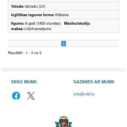
Valoda:
latviešu (LV)
Izglītības ieguves forma:
Klātiene
Ilgums:
8 gadi (1855 stundas)
Mācību/studiju
maksa:
Līdzfinansējums
1
Rezultāti : 1 - 3 no 3
SEKO MUMS
SAZINIES AR MUMS
info@niid.lv