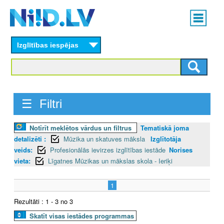
Skip
Main
to
menu
N
main
content
Izglītības iespējas
I
I
D
☰ Filtri
.
Notīrīt meklētos vārdus un filtrus
Tematiskā joma
L
detalizēti :
Mūzika un skatuves māksla
Izglītotāja
V
veids:
Profesionālās ievirzes izglītības iestāde
Norises
vieta:
Līgatnes Mūzikas un mākslas skola - Ieriķi
1
Rezultāti : 1 - 3 no 3
Skatīt visas iestādes programmas