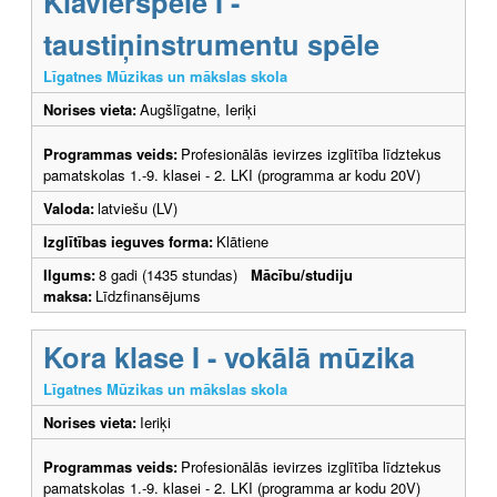
Klavierspēle I -
taustiņinstrumentu spēle
Līgatnes Mūzikas un mākslas skola
Norises vieta:
Augšlīgatne, Ieriķi
Programmas veids:
Profesionālās ievirzes izglītība līdztekus
pamatskolas 1.-9. klasei - 2. LKI (programma ar kodu 20V)
Valoda:
latviešu (LV)
Izglītības ieguves forma:
Klātiene
Ilgums:
8 gadi (1435 stundas)
Mācību/studiju
maksa:
Līdzfinansējums
Kora klase I - vokālā mūzika
Līgatnes Mūzikas un mākslas skola
Norises vieta:
Ieriķi
Programmas veids:
Profesionālās ievirzes izglītība līdztekus
pamatskolas 1.-9. klasei - 2. LKI (programma ar kodu 20V)