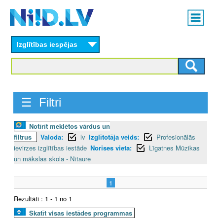
Skip
Main
to
menu
N
main
content
Izglītības iespējas
I
I
D
☰ Filtri
.
Notīrīt meklētos vārdus un
L
filtrus
Valoda:
lv
Izglītotāja veids:
Profesionālās
V
ievirzes izglītības iestāde
Norises vieta:
Līgatnes Mūzikas
un mākslas skola - Nītaure
1
Rezultāti : 1 - 1 no 1
Skatīt visas iestādes programmas