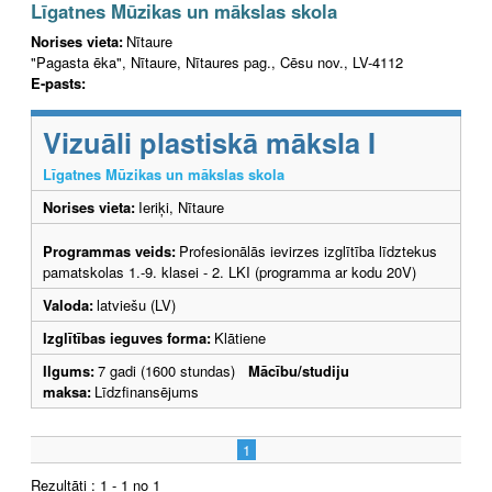
Līgatnes Mūzikas un mākslas skola
Norises vieta:
Nītaure
"Pagasta ēka", Nītaure, Nītaures pag., Cēsu nov., LV-4112
E-pasts:
Vizuāli plastiskā māksla I
Līgatnes Mūzikas un mākslas skola
Norises vieta:
Ieriķi, Nītaure
Programmas veids:
Profesionālās ievirzes izglītība līdztekus
pamatskolas 1.-9. klasei - 2. LKI (programma ar kodu 20V)
Valoda:
latviešu (LV)
Izglītības ieguves forma:
Klātiene
Ilgums:
7 gadi (1600 stundas)
Mācību/studiju
maksa:
Līdzfinansējums
1
Rezultāti : 1 - 1 no 1