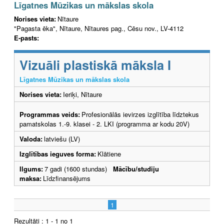
Līgatnes Mūzikas un mākslas skola
Norises vieta:
Nītaure
"Pagasta ēka", Nītaure, Nītaures pag., Cēsu nov., LV-4112
E-pasts:
Vizuāli plastiskā māksla I
Līgatnes Mūzikas un mākslas skola
Norises vieta:
Ieriķi, Nītaure
Programmas veids:
Profesionālās ievirzes izglītība līdztekus
pamatskolas 1.-9. klasei - 2. LKI (programma ar kodu 20V)
Valoda:
latviešu (LV)
Izglītības ieguves forma:
Klātiene
Ilgums:
7 gadi (1600 stundas)
Mācību/studiju
maksa:
Līdzfinansējums
1
Rezultāti : 1 - 1 no 1