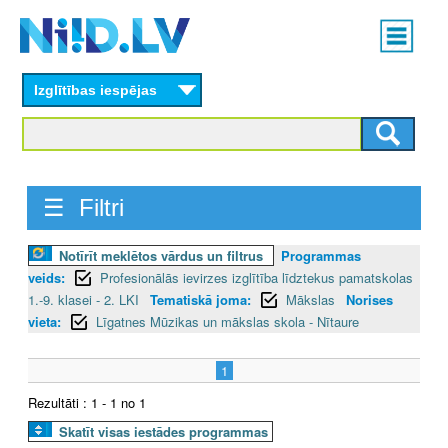
Skip
Main
to
menu
N
main
content
Izglītības iespējas
I
I
D
☰ Filtri
.
Notīrīt meklētos vārdus un filtrus
Programmas
L
veids:
Profesionālās ievirzes izglītība līdztekus pamatskolas
V
1.-9. klasei - 2. LKI
Tematiskā joma:
Mākslas
Norises
vieta:
Līgatnes Mūzikas un mākslas skola - Nītaure
1
Rezultāti : 1 - 1 no 1
Skatīt visas iestādes programmas