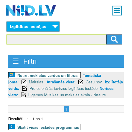
Skip
Main
to
menu
N
main
content
Izglītības iespējas
I
I
D
☰ Filtri
.
Notīrīt meklētos vārdus un filtrus
Tematiskā
L
joma:
Mākslas
Atrašanās vieta:
Cēsu nov.
Izglītotāja
V
veids:
Profesionālās ievirzes izglītības iestāde
Norises
vieta:
Līgatnes Mūzikas un mākslas skola - Nītaure
1
Rezultāti : 1 - 1 no 1
Skatīt visas iestādes programmas