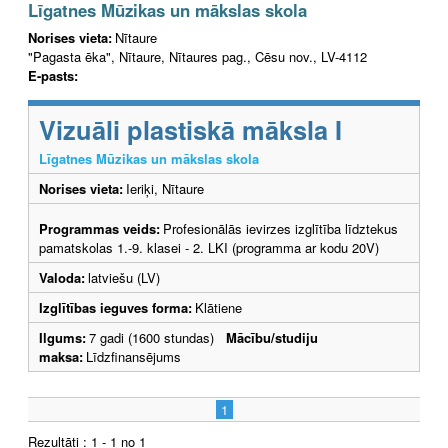
Līgatnes Mūzikas un mākslas skola
Norises vieta:
Nītaure
"Pagasta ēka", Nītaure, Nītaures pag., Cēsu nov., LV-4112
E-pasts:
Vizuāli plastiskā māksla I
Līgatnes Mūzikas un mākslas skola
Norises vieta:
Ieriķi, Nītaure
Programmas veids:
Profesionālās ievirzes izglītība līdztekus
pamatskolas 1.-9. klasei - 2. LKI (programma ar kodu 20V)
Valoda:
latviešu (LV)
Izglītības ieguves forma:
Klātiene
Ilgums:
7 gadi (1600 stundas)
Mācību/studiju
maksa:
Līdzfinansējums
1
Rezultāti : 1 - 1 no 1