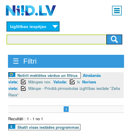
Skip
Main
to
menu
N
main
content
Izglītības iespējas
I
I
D
☰ Filtri
.
Notīrīt meklētos vārdus un filtrus
Atrašanās
L
vieta:
Mārupes nov.
Valoda:
lv
Norises
V
vieta:
Mārupe - Privātā pirmsskolas izglītības iestāde "Zelta
Rasa"
1
Rezultāti : 1 - 1 no 1
Skatīt visas iestādes programmas