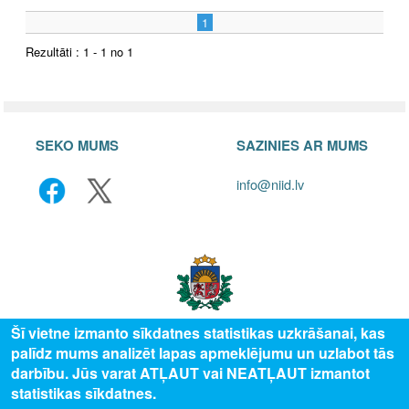
1
Rezultāti : 1 - 1 no 1
SEKO MUMS
SAZINIES AR MUMS
info@niid.lv
Šī vietne izmanto sīkdatnes statistikas uzkrāšanai, kas
palīdz mums analizēt lapas apmeklējumu un uzlabot tās
© 2025 Valsts izglītības attīstības aģentūra, publicētā satura visas tiesības
darbību. Jūs varat ATĻAUT vai NEATĻAUT izmantot
aizsargātas.
statistikas sīkdatnes.