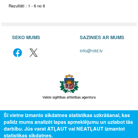
Rezultāti : 1 - 6 no 6
SEKO MUMS
SAZINIES AR MUMS
info@niid.lv
© 2025 Valsts izglītības attīstības aģentūra, publicētā satura visas tiesības
Šī vietne izmanto sīkdatnes statistikas uzkrāšanai, kas
aizsargātas.
palīdz mums analizēt lapas apmeklējumu un uzlabot tās
darbību. Jūs varat ATĻAUT vai NEATĻAUT izmantot
statistikas sīkdatnes.