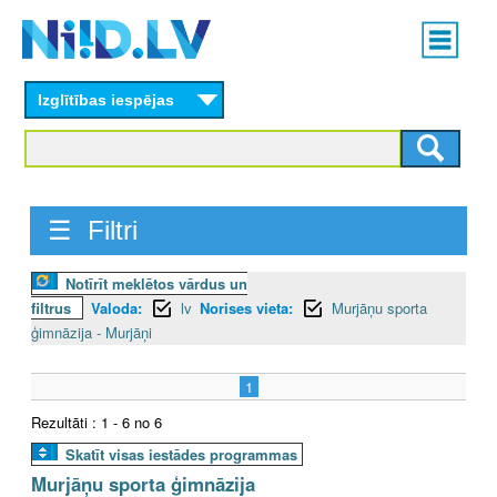
Skip
Main
to
menu
N
main
content
Izglītības iespējas
I
I
D
☰ Filtri
.
Notīrīt meklētos vārdus un
L
filtrus
Valoda:
lv
Norises vieta:
Murjāņu sporta
V
ģimnāzija - Murjāņi
1
Rezultāti : 1 - 6 no 6
Skatīt visas iestādes programmas
Murjāņu sporta ģimnāzija