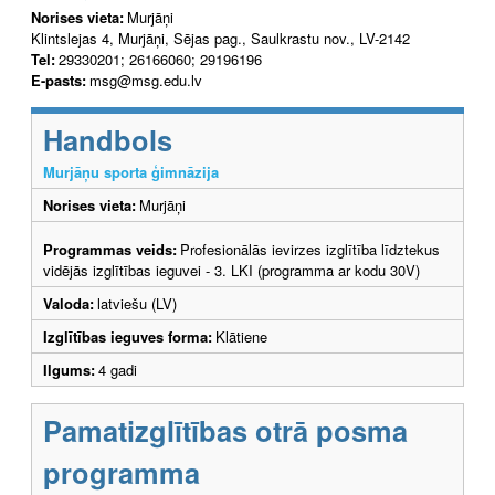
Norises vieta:
Murjāņi
Klintslejas 4, Murjāņi, Sējas pag., Saulkrastu nov., LV-2142
Tel:
29330201; 26166060; 29196196
E-pasts:
msg@msg.edu.lv
Handbols
Murjāņu sporta ģimnāzija
Norises vieta:
Murjāņi
Programmas veids:
Profesionālās ievirzes izglītība līdztekus
vidējās izglītības ieguvei - 3. LKI (programma ar kodu 30V)
Valoda:
latviešu (LV)
Izglītības ieguves forma:
Klātiene
Ilgums:
4 gadi
Pamatizglītības otrā posma
programma