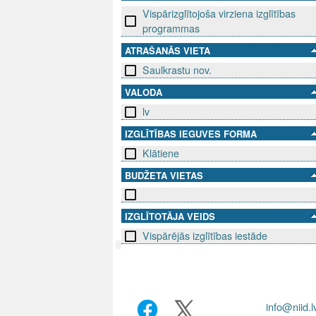
Vispārizglītojoša virziena izglītības
programmas
ATRAŠANĀS VIETA
Saulkrastu nov.
VALODA
lv
IZGLĪTĪBAS IEGUVES FORMA
Klātiene
BUDŽETA VIETAS
IZGLĪTOTĀJA VEIDS
Vispārējās izglītības iestāde
SEKO MUMS
SAZINIE
info@niid.l