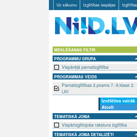
Uz sākumu
Izglītības iespējas
Izglītīb
N
I
MEKLĒŠANAS FILTRI
PROGRAMMU GRUPA
I
Vispārējā pamatizglītība
D
PROGRAMMAS VEIDS
Pamatizglītības 2.posms 7.-9.klase 2.
.
LKI
L
Izvēlēties vairāk
Atcelt
V
TEMATISKĀ JOMA
Vispārizglītojoša rakstura izglītība
TEMATISKĀ JOMA DETALIZĒTI