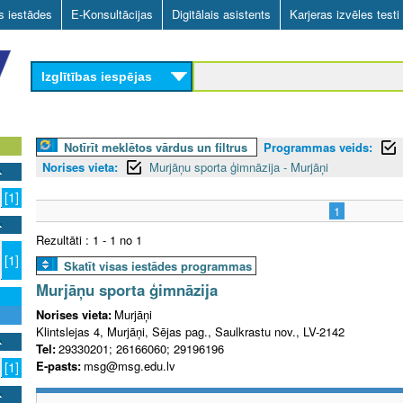
Skip
as iestādes
E-Konsultācijas
Digitālais asistents
Karjeras izvēles testi
to
main
Izglītības iespējas
content
Notīrīt meklētos vārdus un filtrus
Programmas veids:
Norises vieta:
Murjāņu sporta ģimnāzija - Murjāņi
[1]
1
Rezultāti : 1 - 1 no 1
[1]
Skatīt visas iestādes programmas
Murjāņu sporta ģimnāzija
Norises vieta:
Murjāņi
Klintslejas 4, Murjāņi, Sējas pag., Saulkrastu nov., LV-2142
Tel:
29330201; 26166060; 29196196
E-pasts:
msg@msg.edu.lv
[1]