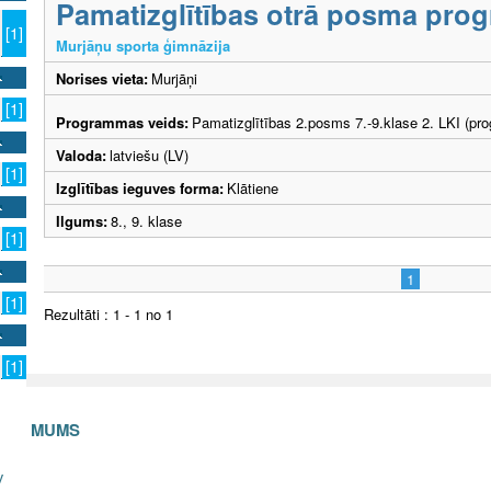
Pamatizglītības otrā posma pr
[1]
Murjāņu sporta ģimnāzija
Norises vieta:
Murjāņi
[1]
Programmas veids:
Pamatizglītības 2.posms 7.-9.klase 2. LKI (pr
Valoda:
latviešu (LV)
[1]
Izglītības ieguves forma:
Klātiene
Ilgums:
8., 9. klase
[1]
1
[1]
Rezultāti : 1 - 1 no 1
[1]
S AR MUMS
v