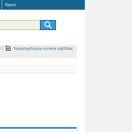
Raksti
 :
Vispārizglītojoša virziena izglītības