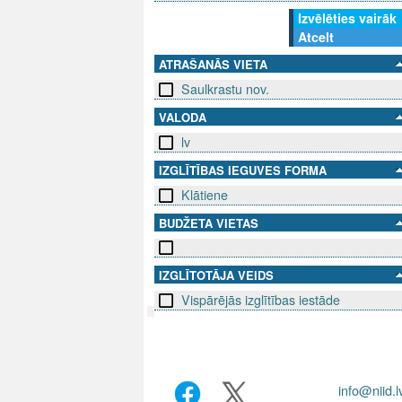
Izvēlēties vairāk
Atcelt
ATRAŠANĀS VIETA
Saulkrastu nov.
VALODA
lv
IZGLĪTĪBAS IEGUVES FORMA
Klātiene
BUDŽETA VIETAS
IZGLĪTOTĀJA VEIDS
Vispārējās izglītības iestāde
SEKO MUMS
SAZINIE
info@niid.l