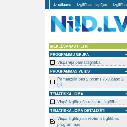
Uz sākumu
Izglītības iespējas
Izglītīb
N
I
MEKLĒŠANAS FILTRI
PROGRAMMU GRUPA
I
Vispārējā pamatizglītība
D
PROGRAMMAS VEIDS
Pamatizglītības 2.posms 7.-9.klase 2.
.
LKI
L
TEMATISKĀ JOMA
V
Vispārizglītojoša rakstura izglītība
TEMATISKĀ JOMA DETALIZĒTI
Vispārizglītojoša virziena izglītības
programmas