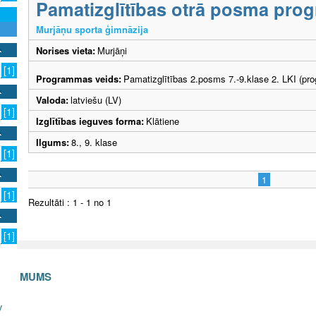
Pamatizglītības otrā posma pr
Murjāņu sporta ģimnāzija
Norises vieta:
Murjāņi
[1]
Programmas veids:
Pamatizglītības 2.posms 7.-9.klase 2. LKI (pr
Valoda:
latviešu (LV)
[1]
Izglītības ieguves forma:
Klātiene
Ilgums:
8., 9. klase
[1]
1
[1]
Rezultāti : 1 - 1 no 1
[1]
S AR MUMS
v