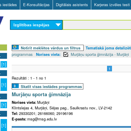
Skip
as iestādes
E-Konsultācijas
Digitālais asistents
Karjeras izvēles testi
to
main
Izglītības iespējas
content
Notīrīt meklētos vārdus un filtrus
Tematiskā joma detalizēti
programmas
Norises vieta:
Murjāņu sporta ģimnāzija - Murjāņi
[1]
1
Rezultāti : 1 - 1 no 1
[1]
Skatīt visas iestādes programmas
Murjāņu sporta ģimnāzija
Norises vieta:
Murjāņi
[1]
Klintslejas 4, Murjāņi, Sējas pag., Saulkrastu nov., LV-2142
Tel:
29330201; 26166060; 29196196
E-pasts:
msg@msg.edu.lv
[1]