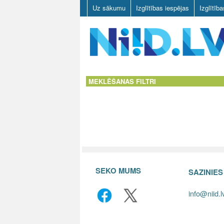
Uz sākumu
Izglītības iespējas
Izglītīb
N
I
MEKLĒŠANAS FILTRI
I
D
.
L
SEKO MUMS
SAZINIE
V
info@niid.l