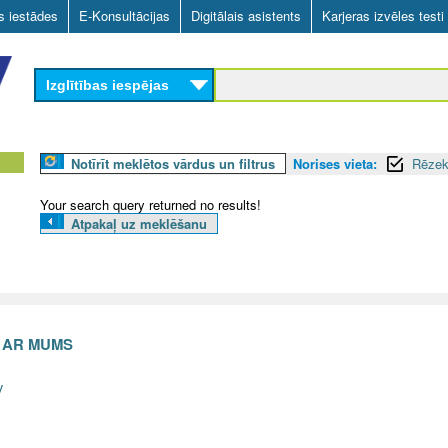
Skip
as iestādes
E-Konsultācijas
Digitālais asistents
Karjeras izvēles testi
to
main
Izglītības iespējas
content
Notīrīt meklētos vārdus un filtrus
Norises vieta:
Rēzek
Your search query returned no results!
Atpakaļ uz meklēšanu
S AR MUMS
v