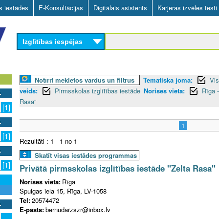
Skip
as iestādes
E-Konsultācijas
Digitālais asistents
Karjeras izvēles testi
to
main
Izglītības iespējas
content
Notīrīt meklētos vārdus un filtrus
Tematiskā joma:
Vis
veids:
Pirmsskolas izglītības iestāde
Norises vieta:
Rīga -
Rasa"
[1]
1
[1]
Rezultāti : 1 - 1 no 1
Skatīt visas iestādes programmas
[1]
Privātā pirmsskolas izglītības iestāde "Zelta Rasa"
Norises vieta:
Rīga
Spulgas iela 15, Rīga, LV-1058
Tel:
20574472
E-pasts:
bernudarzszr@inbox.lv