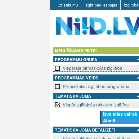
Uz sākumu
Izglītības iespējas
Izglītīb
N
I
MEKLĒŠANAS FILTRI
PROGRAMMU GRUPA
I
Vispārējā pirmsskolas izglītība
D
PROGRAMMAS VEIDS
Pirmsskolas izglītības programma
.
TEMATISKĀ JOMA
L
Vispārizglītojoša rakstura izglītība
V
Izvēlēties vairāk
Atcelt
TEMATISKĀ JOMA DETALIZĒTI
Vispārizglītojoša virziena izglītības