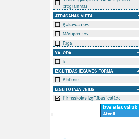
programmas
ATRAŠANĀS VIETA
Ķekavas nov.
Mārupes nov.
Rīga
VALODA
lv
IZGLĪTĪBAS IEGUVES FORMA
Klātiene
IZGLĪTOTĀJA VEIDS
Pirmsskolas izglītības iestāde
Izvēlēties vairāk
Atcelt
SEKO MUMS
SAZINIE