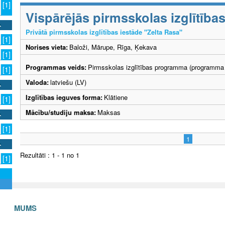
[1]
Vispārējās pirmsskolas izglītīb
Privātā pirmsskolas izglītības iestāde "Zelta Rasa"
[1]
Norises vieta:
Baloži, Mārupe, Rīga, Ķekava
[1]
Programmas veids:
Pirmsskolas izglītības programma (programma 
[1]
Valoda:
latviešu (LV)
Izglītības ieguves forma:
Klātiene
[1]
Mācību/studiju maksa:
Maksas
[1]
1
Rezultāti : 1 - 1 no 1
[1]
S AR MUMS