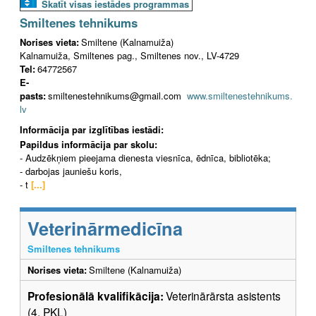
Skatīt visas iestādes programmas
Smiltenes tehnikums
Norises vieta:
Smiltene (Kalnamuiža)
Kalnamuiža, Smiltenes pag., Smiltenes nov., LV-4729
Tel:
64772567
E-
pasts:
smiltenestehnikums@gmail.com
www.smiltenestehnikums.
lv
Informācija par izglītības iestādi:
Papildus informācija par skolu:
- Audzēkņiem pieejama dienesta viesnīca, ēdnīca, bibliotēka;
- darbojas jauniešu koris,
- t
[...]
Veterinārmedicīna
Smiltenes tehnikums
Norises vieta:
Smiltene (Kalnamuiža)
Profesionālā kvalifikācija:
Veterinārārsta asistents
(4. PKL)