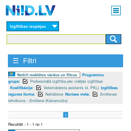
Skip
Main
to
menu
N
main
content
Izglītības iespējas
I
I
D
☰ Filtri
.
Notīrīt meklētos vārdus un filtrus
Programmu
L
grupa:
Profesionālā izglītība pēc vidējās izglītības
V
Kvalifikācija:
Veterinārārsta asistents (4. PKL)
Izglītības
ieguves forma:
Neklātiene
Norises vieta:
Smiltenes
tehnikums - Smiltene (Kalnamuiža)
1
Rezultāti : 1 - 1 no 1