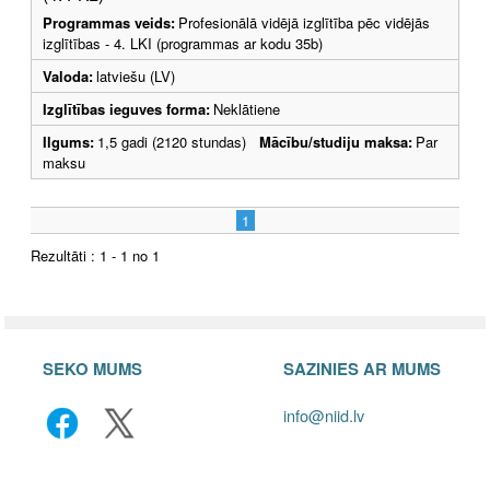
Programmas veids:
Profesionālā vidējā izglītība pēc vidējās
izglītības - 4. LKI (programmas ar kodu 35b)
Valoda:
latviešu (LV)
Izglītības ieguves forma:
Neklātiene
Ilgums:
1,5 gadi (2120 stundas)
Mācību/studiju maksa:
Par
maksu
1
Rezultāti : 1 - 1 no 1
SEKO MUMS
SAZINIES AR MUMS
info@niid.lv