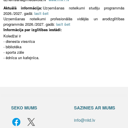
Aktuālā informācija:
Uzņemšanas noteikumi studiju programmās
2026./2027. gadā:
lasīt šeit
Uzņemšanas noteikumi profesionālās vidējās un arodizglītības
programmās 2026./2027. gadā:
lasīt šeit
Informācija par izglītības iestādi:
Koledžai ir
- dienesta viesnīca
- bibliotēka
- sporta zāle
- ēdnīca un kafejnīca.
SEKO MUMS
SAZINIES AR MUMS
info@niid.lv