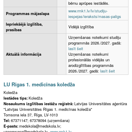
bērnu aprūpes iestādēs.
www.rmk1.lv/lv/studiju-
Programmas mājaslapa
iespejas/ieraksts/masas-paligs
Iepriekšējā izglītība,
Vidējā izglītība
prasības
Uzņemšanas noteikumi studiju
programmās 2026./2027. gadā:
lasīt šeit
Aktuālā informācija
Uzņemšanas noteikumi
profesionālās vidējās un
arodizglītības programmās
2026./2027. gadā:
lasīt šeit
LU Rīgas 1. medicīnas koledža
Koledža
Iestādes tips:
Koledža
Nosaukums izglītības iestāžu reģistrā:
Latvijas Universitātes aģentūra
"Latvijas Universitātes Rīgas 1. medicīnas koledža"
Tomsona iela 37, Rīga, LV-1013
Tel:
67371147; 67378094 (uzņemšana)
E-pasts:
medskola@medskola.lv;
uznemsana@medskola.lv
www.rmk1.lv