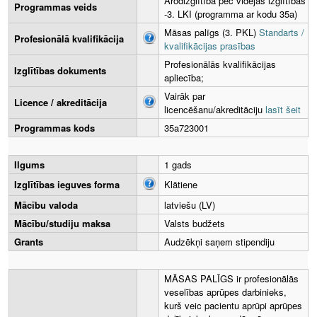
Arodizglītība pēc vidējās izglītības
Programmas veids
-3. LKI (programma ar kodu 35a)
Māsas palīgs (3. PKL)
Standarts /
Profesionālā kvalifikācija
kvalifikācijas prasības
Profesionālās kvalifikācijas
Izglītības dokuments
apliecība;
Vairāk par
Licence / akreditācija
licencēšanu/akreditāciju
lasīt šeit
Programmas kods
35a723001
Ilgums
1 gads
Izglītības ieguves forma
Klātiene
Mācību valoda
latviešu (LV)
Mācību/studiju maksa
Valsts budžets
Grants
Audzēkņi saņem stipendiju
MĀSAS PALĪGS ir profesionālās
veselības aprūpes darbinieks,
kurš veic pacientu aprūpi aprūpes