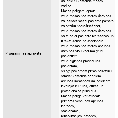
dalībnieku komandā māsas
vadībā.
Māsas palīgam jāprot:
veikt māsas nozīmētās darbības
vai asistēt māsai pacienta pamata
vajadzību nodrošināšanai,
veikt māsas nozīmētās darbības
saistībā ar pacienta iestāšanos un
izrakstīšanos no stacionāra,
veikt māsas nozīmētās aprūpes
darbības visu vecuma grupu
Programmas apraksts
pacientiem,
veikt higiēnas procedūras
pacientam,
sniegt pacientam pirmo palīdzību,
strādāt komandā ar citiem
aprūpes komandas dalībniekiem,
ievērojot kultūras, ētikas un
profesionālos principus.
Māsas palīgs var strādāt:
primārās veselības aprūpes
iestādēs,
stacionāros,
rehabilitācijas iestādēs,