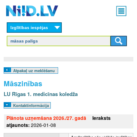
Skip
Main
to
menu
N
main
content
Izglītības iespējas
I
I
D
.
Atpakaļ uz meklēšanu
L
Māszinības
V
LU Rīgas 1. medicīnas koledža
Kontaktinformācija
Plānota uzņemšana 2026./27. gadā
Ieraksts
atjaunots:
2026-01-08