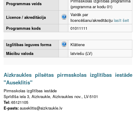
Pirmsskolas izglītības programma
Programmas veids
(programma ar kodu 01)
Vairāk par
Licence / akreditācija
licencēšanu/akreditāciju
lasīt šeit
Programmas kods
01011111
Izglītības ieguves forma
Klātiene
Mācību valoda
latviešu (LV)
Aizkraukles pilsētas pirmsskolas izglītības iestāde
"Auseklītis"
Pirmsskolas izglītības iestāde
Sprīdīša iela 3, Aizkraukle, Aizkraukles nov., LV-5101
Tel:
65121105
E-pasts:
auseklitis@aizkraukle.lv