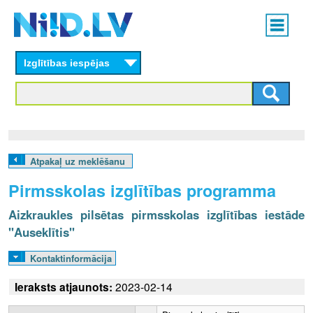
Skip
Main
to
menu
N
main
content
Izglītības iespējas
I
I
D
.
Atpakaļ uz meklēšanu
L
Pirmsskolas izglītības programma
V
Aizkraukles pilsētas pirmsskolas izglītības iestāde
"Auseklītis"
Kontaktinformācija
Ieraksts atjaunots:
2023-02-14