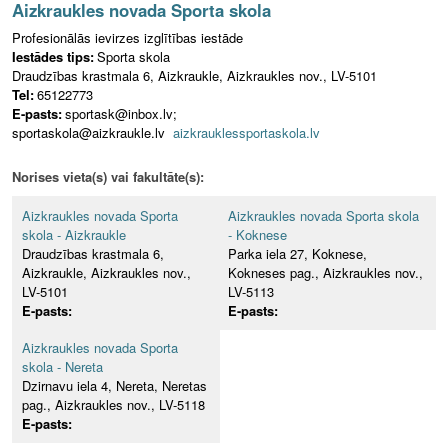
Aizkraukles novada Sporta skola
Profesionālās ievirzes izglītības iestāde
Iestādes tips:
Sporta skola
Draudzības krastmala 6, Aizkraukle, Aizkraukles nov., LV-5101
Tel:
65122773
E-pasts:
sportask@inbox.lv;
sportaskola@aizkraukle.lv
aizkrauklessportaskola.lv
Norises vieta(s) vai fakultāte(s):
Aizkraukles novada Sporta
Aizkraukles novada Sporta skola
skola - Aizkraukle
- Koknese
Draudzības krastmala 6,
Parka iela 27, Koknese,
Aizkraukle, Aizkraukles nov.,
Kokneses pag., Aizkraukles nov.,
LV-5101
LV-5113
E-pasts:
E-pasts:
Aizkraukles novada Sporta
skola - Nereta
Dzirnavu iela 4, Nereta, Neretas
pag., Aizkraukles nov., LV-5118
E-pasts: