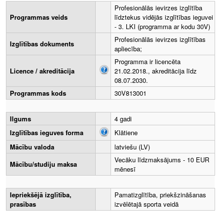
Profesionālās ievirzes izglītība
Programmas veids
līdztekus vidējās izglītības ieguvei
- 3. LKI (programma ar kodu 30V)
Profesionālās ievirzes izglītības
Izglītības dokuments
apliecība;
Programma ir licencēta
Licence / akreditācija
21.02.2018., akreditācija līdz
08.07.2030.
Programmas kods
30V813001
Ilgums
4 gadi
Izglītības ieguves forma
Klātiene
Mācību valoda
latviešu (LV)
Vecāku līdzmaksājums - 10 EUR
Mācību/studiju maksa
mēnesī
Iepriekšējā izglītība,
Pamatizglītība, priekšzināšanas
prasības
izvēlētajā sporta veidā