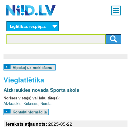
Skip
Main
to
menu
N
main
content
Izglītības iespējas
I
I
D
.
Atpakaļ uz meklēšanu
L
Vieglatlētika
V
Aizkraukles novada Sporta skola
Norises vieta(s) vai fakultāte(s):
Aizkraukle
,
Koknese
,
Nereta
Kontaktinformācija
Ieraksts atjaunots:
2025-05-22