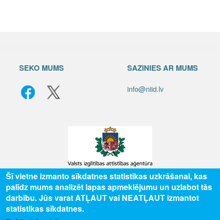
SEKO MUMS
SAZINIES AR MUMS
info@niid.lv
Šī vietne izmanto sīkdatnes statistikas uzkrāšanai, kas
palīdz mums analizēt lapas apmeklējumu un uzlabot tās
© 2025 Valsts izglītības attīstības aģentūra, publicētā satura visas tiesības
darbību. Jūs varat ATĻAUT vai NEATĻAUT izmantot
aizsargātas.
statistikas sīkdatnes.