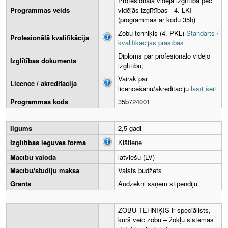
Profesionālā vidējā izglītība pēc
Programmas veids
vidējās izglītības - 4. LKI
(programmas ar kodu 35b)
Zobu tehniķis (4. PKL)
Standarts /
Profesionālā kvalifikācija
kvalifikācijas prasības
Diploms par profesionālo vidējo
Izglītības dokuments
izglītību;
Vairāk par
Licence / akreditācija
licencēšanu/akreditāciju
lasīt šeit
Programmas kods
35b724001
Ilgums
2,5 gadi
Izglītības ieguves forma
Klātiene
Mācību valoda
latviešu (LV)
Mācību/studiju maksa
Valsts budžets
Grants
Audzēkņi saņem stipendiju
ZOBU TEHNIĶIS ir speciālists,
kurš veic zobu – žokļu sistēmas