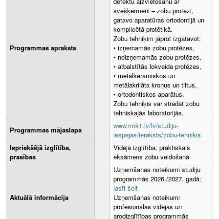
defektu aizvietošanu ar
svešķermeni – zobu protēzi,
gatavo aparatūras ortodontijā un
komplicētā protētikā.
Zobu tehniķim jāprot izgatavot:
Programmas apraksts
• izņemamās zobu protēzes,
• neizņemamās zobu protēzes,
• atbalstītās lokveida protēzes,
• metālkeramiskos un
metālakrilāta kroņus un tiltus,
• ortodontiskos aparātus.
Zobu tehniķis var strādāt zobu
tehniskajās laboratorijās.
www.rmk1.lv/lv/studiju-
Programmas mājaslapa
iespejas/ieraksts/zobu-tehnikis
Iepriekšējā izglītība,
Vidējā izglītība; praktiskais
prasības
eksāmens zobu veidošanā
Uzņemšanas noteikumi studiju
programmās 2026./2027. gadā:
lasīt šeit
Aktuālā informācija
Uzņemšanas noteikumi
profesionālās vidējās un
arodizglītības programmās