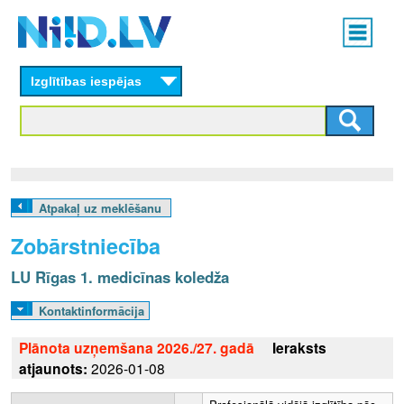
Skip
Main
to
menu
N
main
content
Izglītības iespējas
I
I
D
.
Atpakaļ uz meklēšanu
L
Zobārstniecība
V
LU Rīgas 1. medicīnas koledža
Kontaktinformācija
Plānota uzņemšana 2026./27. gadā
Ieraksts
atjaunots:
2026-01-08