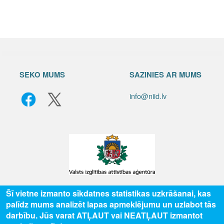
SEKO MUMS
SAZINIES AR MUMS
info@niid.lv
Šī vietne izmanto sīkdatnes statistikas uzkrāšanai, kas
© 2025 Valsts izglītības attīstības aģentūra, publicētā satura visas tiesības
palīdz mums analizēt lapas apmeklējumu un uzlabot tās
aizsargātas.
darbību. Jūs varat ATĻAUT vai NEATĻAUT izmantot