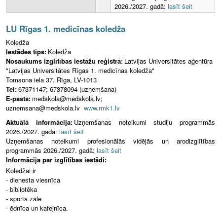
2026./2027. gadā:
lasīt šeit
LU Rīgas 1. medicīnas koledža
Koledža
Iestādes tips:
Koledža
Nosaukums izglītības iestāžu reģistrā:
Latvijas Universitātes aģentūra
"Latvijas Universitātes Rīgas 1. medicīnas koledža"
Tomsona iela 37, Rīga, LV-1013
Tel:
67371147; 67378094 (uzņemšana)
E-pasts:
medskola@medskola.lv;
uznemsana@medskola.lv
www.rmk1.lv
Aktuālā informācija:
Uzņemšanas noteikumi studiju programmās
2026./2027. gadā:
lasīt šeit
Uzņemšanas noteikumi profesionālās vidējās un arodizglītības
programmās 2026./2027. gadā:
lasīt šeit
Informācija par izglītības iestādi:
Koledžai ir
- dienesta viesnīca
- bibliotēka
- sporta zāle
- ēdnīca un kafejnīca.