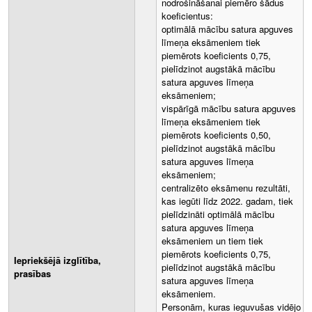
nodrošināšanai piemēro šādus
koeficientus:
optimālā mācību satura apguves
līmeņa eksāmeniem tiek
piemērots koeficients 0,75,
pielīdzinot augstākā mācību
satura apguves līmeņa
eksāmeniem;
vispārīgā mācību satura apguves
līmeņa eksāmeniem tiek
piemērots koeficients 0,50,
pielīdzinot augstākā mācību
satura apguves līmeņa
eksāmeniem;
centralizēto eksāmenu rezultāti,
kas iegūti līdz 2022. gadam, tiek
pielīdzināti optimālā mācību
satura apguves līmeņa
eksāmeniem un tiem tiek
piemērots koeficients 0,75,
Iepriekšējā izglītība,
pielīdzinot augstākā mācību
prasības
satura apguves līmeņa
eksāmeniem.
Personām, kuras ieguvušas vidējo