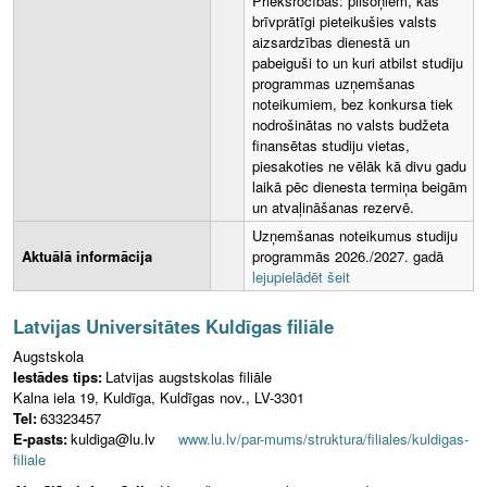
Priekšrocības: pilsoņiem, kas
brīvprātīgi pieteikušies valsts
aizsardzības dienestā un
pabeiguši to un kuri atbilst studiju
programmas uzņemšanas
noteikumiem, bez konkursa tiek
nodrošinātas no valsts budžeta
finansētas studiju vietas,
piesakoties ne vēlāk kā divu gadu
laikā pēc dienesta termiņa beigām
un atvaļināšanas rezervē.
Uzņemšanas noteikumus studiju
Aktuālā informācija
programmās 2026./2027. gadā
lejupielādēt šeit
Latvijas Universitātes Kuldīgas filiāle
Augstskola
Iestādes tips:
Latvijas augstskolas filiāle
Kalna iela 19, Kuldīga, Kuldīgas nov., LV-3301
Tel:
63323457
E-pasts:
kuldiga@lu.lv
www.lu.lv/par-mums/struktura/filiales/kuldigas-
filiale