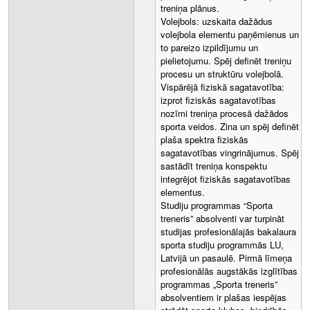
treniņa plānus.
Volejbols: uzskaita dažādus
volejbola elementu paņēmienus un
to pareizo izpildījumu un
pielietojumu. Spēj definēt treniņu
procesu un struktūru volejbolā.
Vispārējā fiziskā sagatavotība:
izprot fiziskās sagatavotības
nozīmi treniņa procesā dažādos
sporta veidos. Zina un spēj definēt
plaša spektra fiziskās
sagatavotības vingrinājumus. Spēj
sastādīt treniņa konspektu
integrējot fiziskās sagatavotības
elementus.
Studiju programmas “Sporta
treneris” absolventi var turpināt
studijas profesionālajās bakalaura
sporta studiju programmās LU,
Latvijā un pasaulē. Pirmā līmeņa
profesionālās augstākās izglītības
programmas „Sporta treneris”
absolventiem ir plašas iespējas