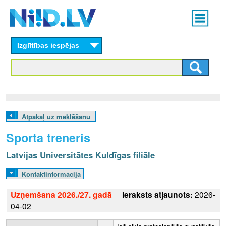
Skip
Main
to
menu
N
main
content
Izglītības iespējas
I
I
D
.
Atpakaļ uz meklēšanu
L
Sporta treneris
V
Latvijas Universitātes Kuldīgas filiāle
Kontaktinformācija
Uzņemšana 2026./27. gadā
Ieraksts atjaunots:
2026-
04-02