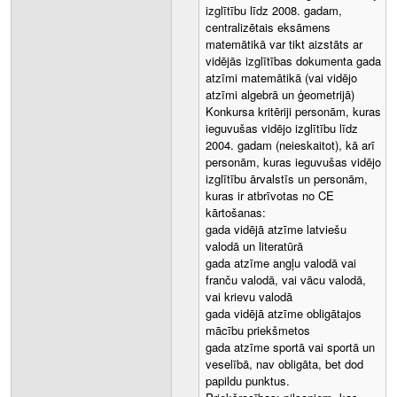
izglītību līdz 2008. gadam,
centralizētais eksāmens
matemātikā var tikt aizstāts ar
vidējās izglītības dokumenta gada
atzīmi matemātikā (vai vidējo
atzīmi algebrā un ģeometrijā)
Konkursa kritēriji personām, kuras
ieguvušas vidējo izglītību līdz
2004. gadam (neieskaitot), kā arī
personām, kuras ieguvušas vidējo
izglītību ārvalstīs un personām,
kuras ir atbrīvotas no CE
kārtošanas:
gada vidējā atzīme latviešu
valodā un literatūrā
gada atzīme angļu valodā vai
franču valodā, vai vācu valodā,
vai krievu valodā
gada vidējā atzīme obligātajos
mācību priekšmetos
gada atzīme sportā vai sportā un
veselībā, nav obligāta, bet dod
papildu punktus.