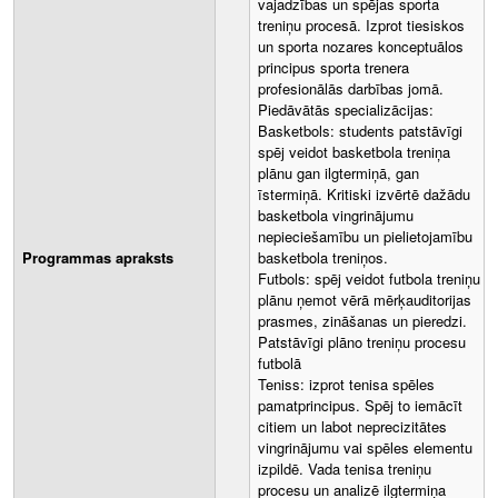
vajadzības un spējas sporta
treniņu procesā. Izprot tiesiskos
un sporta nozares konceptuālos
principus sporta trenera
profesionālās darbības jomā.
Piedāvātās specializācijas:
Basketbols: students patstāvīgi
spēj veidot basketbola treniņa
plānu gan ilgtermiņā, gan
īstermiņā. Kritiski izvērtē dažādu
basketbola vingrinājumu
nepieciešamību un pielietojamību
Programmas apraksts
basketbola treniņos.
Futbols: spēj veidot futbola treniņu
plānu ņemot vērā mērķauditorijas
prasmes, zināšanas un pieredzi.
Patstāvīgi plāno treniņu procesu
futbolā
Teniss: izprot tenisa spēles
pamatprincipus. Spēj to iemācīt
citiem un labot neprecizitātes
vingrinājumu vai spēles elementu
izpildē. Vada tenisa treniņu
procesu un analizē ilgtermiņa