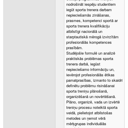
nodrošināt iespēju studentiem
iegūt sporta trenera darbam
nepieciešamās zināšanas,
prasmes, kompetenci sportā ar
sporta trenera kvalifikāciju
atbilstīgi nacionālā un
starptautiskā mērogā izvirzītām
profesionālās kompetences
prasībām.
Studējošie formulē un analizē
praktiskās problēmas sporta
trenera darbā, iegūst
nepieciešamo informāciju un,
ievērojot profesionālās ētikas
pamatprasības, izmanto to skaidri
definētu problēmu risināšanai
sporta treniņu plānošanā,
organizēšanā un novērtēšanā.
Plāno, organizē, vada un izvērtē
treniņu procesu noteiktā sporta
veidā, pielietojot atbilstošas
metodes un ņemot vērā
mērķgrupas individuālās