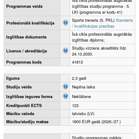
Īsā cikla profesionālās augstākās
Programmas veids
izglītības studiju programma - 5.
LKI (programma ar kodu 41)
Sporta treneris (5. PKL)
Standarts
Profesionālā kvalifikācija
/ kvalifikācijas prasības
Īsā cikla profesionālās augstākās
Izglītības dokuments
izglītības diploms;
Studiju virziens akreditēts līdz
Licence / akreditācija
24.10.2030.
Programmas kods
41813
Ilgums
2,3 gadi
Studiju veids
Nepilna laika
Izglītības ieguves forma
Neklātiene
Kredītpunkti ECTS
123
Mācību valoda
latviešu (LV)
Mācību/studiju maksa
1800 EUR gadā (2026./27.)
Studiju programmas mērķis: