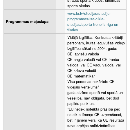
strādāt sporta klubos, biedrībās,
sporta skolās.
www.lu.lv/studijas/studiju-
programmas/isa-cikla-
Programmas mājaslapa
studijas/sporta-treneris-riga-un-
filiales
Vidējā izglītība. Konkursa kritēriji
personām, kuras ieguvušas vidējo
izglītību sākot no 2004. gada:
CE latviešu valodā
CE angļu valodā vai CE franču
valodā, vai CE vācu valodā, vai
CE krievu valodā
CE matemātikā*
Visu personas nokārtoto CE
vidējais vērtējums*
gada atzīme sportā vai sportā un
veselībā, nav obligāta, bet dod
papildu punktus.
*LU netiek noteikta prasība pēc
noteikta līmeņa CE uzņemšanai,
bet ir jāņem vērā, ka CE rezultātu
savstarpējas salīdzināmības