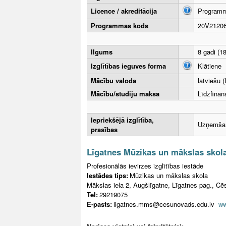
Licence / akreditācija
Programma
Programmas kods
20V2120
Ilgums
8 gadi (1
Izglītības ieguves forma
Klātiene
Mācību valoda
latviešu (
Mācību/studiju maksa
Līdzfina
Iepriekšējā izglītība,
Uzņemšana
prasības
Līgatnes Mūzikas un mākslas skol
Profesionālās ievirzes izglītības iestāde
Iestādes tips:
Mūzikas un mākslas skola
Mākslas iela 2, Augšlīgatne, Līgatnes pag., Cē
Tel:
29219075
E-pasts:
ligatnes.mms@cesunovads.edu.lv
ww