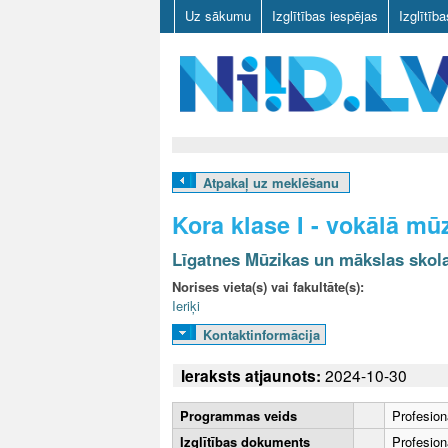
Uz sākumu
Izglītības iespējas
Izglītīb
N
I
Atpakaļ uz meklēšanu
I
Kora klase I - vokālā mū
D
Līgatnes Mūzikas un mākslas skol
.
Norises vieta(s) vai fakultāte(s):
Ieriķi
L
Kontaktinformācija
V
Ieraksts atjaunots:
2024-10-30
Programmas veids
Profesion
Izglītības dokuments
Profesionā