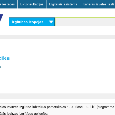
Skip
as iestādes
E-Konsultācijas
Digitālais asistents
Karjeras izvēles testi
to
main
Izglītības iespējas
content
zika
a
ālās ievirzes izglītība līdztekus pamatskolas 1.-9. klasei - 2. LKI (programma
lās ievirzes izglītības apliecība;