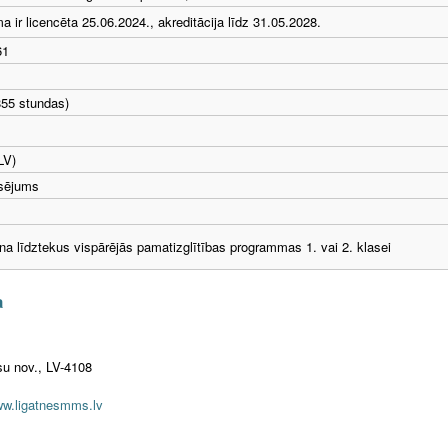
 ir licencēta 25.06.2024., akreditācija līdz 31.05.2028.
61
855 stundas)
LV)
nsējums
 līdztekus vispārējās pamatizglītības programmas 1. vai 2. klasei
a
su nov., LV-4108
w.ligatnesmms.lv