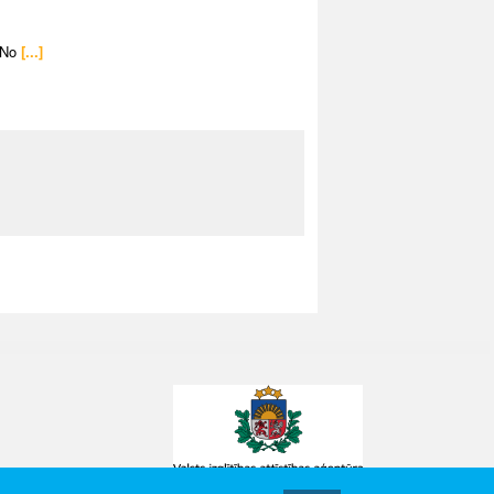
 No
[...]