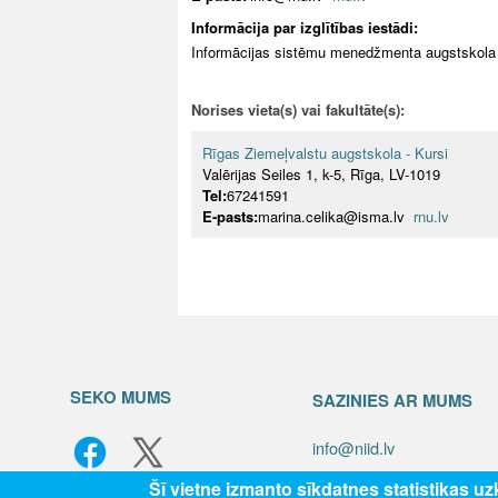
Informācija par izglītības iestādi:
Informācijas sistēmu menedžmenta augstskola 
Norises vieta(s) vai fakultāte(s):
Rīgas Ziemeļvalstu augstskola - Kursi
Valērijas Seiles 1, k-5, Rīga, LV-1019
Tel:
67241591
E-pasts:
marina.celika@isma.lv
rnu.lv
SEKO MUMS
SAZINIES AR MUMS
info@niid.lv
Šī vietne izmanto sīkdatnes statistikas u