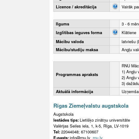
Licence / akreditācija
Vairāk pa
Ilgums
3 - 6 mēn
Izglītības ieguves forma
Klātiene
Mācību valoda
latviešu (
Mācību/studiju maksa
Angļu val
RNU Mācī
1) Angļu 
Programmas apraksts
2) Angļu 
3) dažādu
Aktuālā informācija
Uzņemšan
Rīgas Ziemeļvalstu augstskola
Augstskola
Iestādes tips:
Lietišķo zinātņu universitāte
Valērijas Seiles iela, 1, k-5, Rīga, LV-1019
Tel:
22044048; 67100607
E-pasts:
info@rnu.lv
rnu.lv