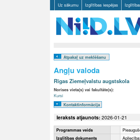
Uz sākumu
Izglītības iespējas
Izglītīb
N
I
Atpakaļ uz meklēšanu
I
Angļu valoda
D
Rīgas Ziemeļvalstu augstskola
.
Norises vieta(s) vai fakultāte(s):
Kursi
L
Kontaktinformācija
V
Ieraksts atjaunots:
2026-01-21
Programmas veids
Pieaugušo
Izglītības dokuments
Apliecība