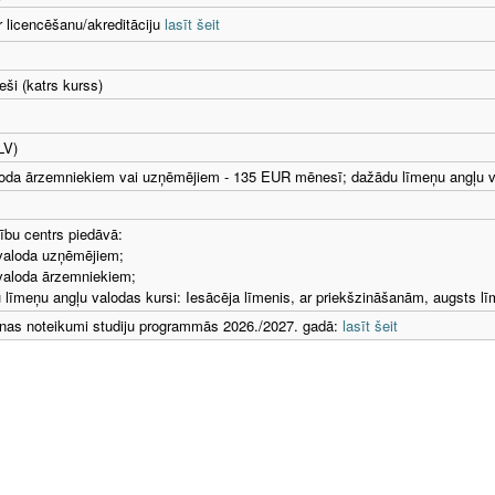
r licencēšanu/akreditāciju
lasīt šeit
eši (katrs kurss)
LV)
oda ārzemniekiem vai uzņēmējiem - 135 EUR mēnesī; dažādu līmeņu angļu va
bu centrs piedāvā:
valoda uzņēmējiem;
valoda ārzemniekiem;
 līmeņu angļu valodas kursi: Iesācēja līmenis, ar priekšzināšanām, augsts lī
as noteikumi studiju programmās 2026./2027. gadā:
lasīt šeit