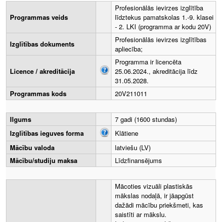
Profesionālās ievirzes izglītība
Programmas veids
līdztekus pamatskolas 1.-9. klasei
- 2. LKI (programma ar kodu 20V)
Profesionālās ievirzes izglītības
Izglītības dokuments
apliecība;
Programma ir licencēta
Licence / akreditācija
25.06.2024., akreditācija līdz
31.05.2028.
Programmas kods
20V211011
Ilgums
7 gadi (1600 stundas)
Izglītības ieguves forma
Klātiene
Mācību valoda
latviešu (LV)
Mācību/studiju maksa
Līdzfinansējums
Mācoties vizuāli plastiskās
mākslas nodaļā, ir jāapgūst
dažādi mācību priekšmeti, kas
saistīti ar mākslu.