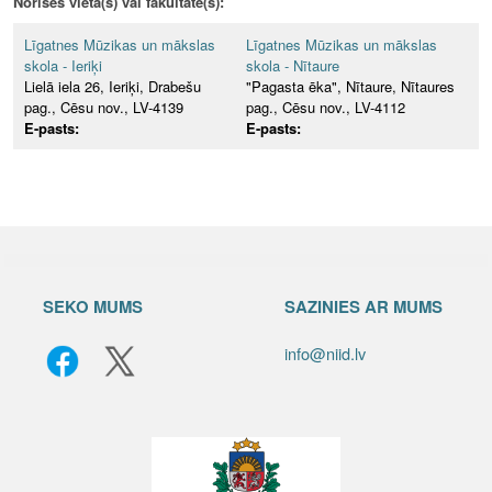
Norises vieta(s) vai fakultāte(s):
Līgatnes Mūzikas un mākslas
Līgatnes Mūzikas un mākslas
skola - Ieriķi
skola - Nītaure
Lielā iela 26, Ieriķi, Drabešu
"Pagasta ēka", Nītaure, Nītaures
pag., Cēsu nov., LV-4139
pag., Cēsu nov., LV-4112
E-pasts:
E-pasts:
SEKO MUMS
SAZINIES AR MUMS
info@niid.lv