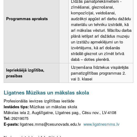
Līdzās pamatpriekšmetiem -
zīmēšanai, gleznošanai,
kompozīcijai, veidošanai,
Programmas apraksts
audzēkņi apgūst arī darbu dažādu
materiālu un tehniku izstrādē, kā
arī mākslas vēsturi. Mācību darba
plānā ietilpst arī dažādus muzeju
un izstāžu apmeklējumi un to
izvērtējums, kā arī došanās
strādāt-gleznot un zīmēt brīvā
dabā – doties plenērā.
Uzņemšana līdztekus vispārējās
Iepriekšējā izglītība,
pamatizglītības programmas 2.
prasības
vai 3. klasei
Līgatnes Mūzikas un mākslas skola
Profesionālās ievirzes izglītības iestāde
Iestādes tips:
Mūzikas un mākslas skola
Mākslas iela 2, Augšlīgatne, Līgatnes pag., Cēsu nov., LV-4108
Tel:
29219075
E-pasts:
ligatnes.mms@cesunovads.edu.lv
www.ligatnesmms.lv