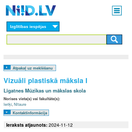
Skip
Main
to
menu
N
main
content
Izglītības iespējas
I
I
D
.
Atpakaļ uz meklēšanu
L
Vizuāli plastiskā māksla I
V
Līgatnes Mūzikas un mākslas skola
Norises vieta(s) vai fakultāte(s):
Ieriķi
,
Nītaure
Kontaktinformācija
Ieraksts atjaunots:
2024-11-12