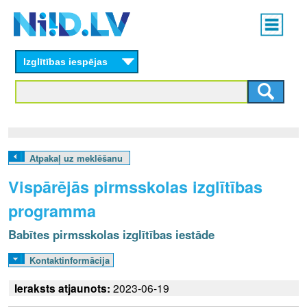
Skip
Main
to
menu
N
main
content
Izglītības iespējas
I
I
D
.
Atpakaļ uz meklēšanu
L
Vispārējās pirmsskolas izglītības
V
programma
Babītes pirmsskolas izglītības iestāde
Kontaktinformācija
Ieraksts atjaunots:
2023-06-19