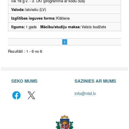
vai 18 g.v. - 3. LKI (programma ar kodu 32a)
Valoda:
latviešu (LV)
Izglītības ieguves forma:
Klātiene
Ilgums:
1 gads
Mācību/studiju maksa:
Valsts budžets
1
Rezultāti : 1 - 6 no 6
SEKO MUMS
SAZINIES AR MUMS
info@niid.lv