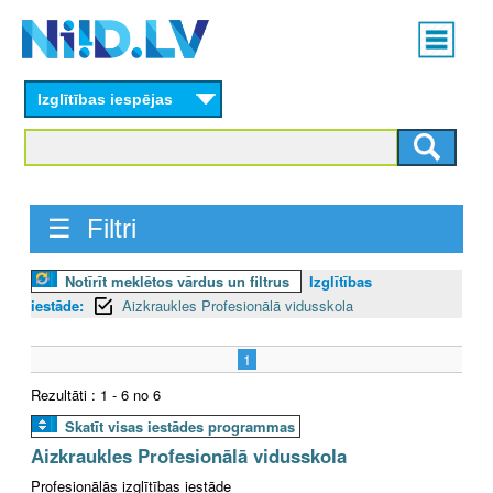
Skip
Main
to
menu
N
main
content
Izglītības iespējas
I
I
D
☰ Filtri
.
Notīrīt meklētos vārdus un filtrus
Izglītības
L
iestāde:
Aizkraukles Profesionālā vidusskola
V
1
Rezultāti : 1 - 6 no 6
Skatīt visas iestādes programmas
Aizkraukles Profesionālā vidusskola
Profesionālās izglītības iestāde