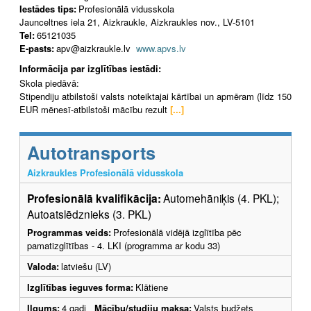
Iestādes tips:
Profesionālā vidusskola
Jaunceltnes iela 21, Aizkraukle, Aizkraukles nov., LV-5101
Tel:
65121035
E-pasts:
apv@aizkraukle.lv
www.apvs.lv
Informācija par izglītības iestādi:
Skola piedāvā:
Stipendiju atbilstoši valsts noteiktajai kārtībai un apmēram (līdz 150
EUR mēnesī-atbilstoši mācību rezult
[...]
Autotransports
Aizkraukles Profesionālā vidusskola
Profesionālā kvalifikācija:
Automehāniķis (4. PKL);
Autoatslēdznieks (3. PKL)
Programmas veids:
Profesionālā vidējā izglītība pēc
pamatizglītības - 4. LKI (programma ar kodu 33)
Valoda:
latviešu (LV)
Izglītības ieguves forma:
Klātiene
Ilgums:
4 gadi
Mācību/studiju maksa:
Valsts budžets