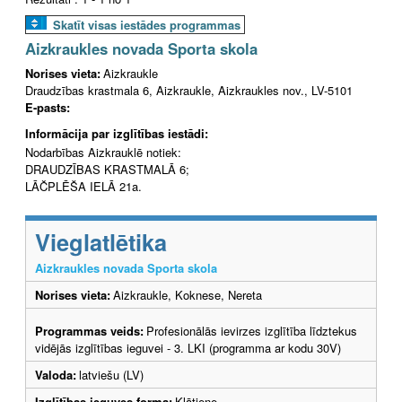
Skatīt visas iestādes programmas
Aizkraukles novada Sporta skola
Norises vieta:
Aizkraukle
Draudzības krastmala 6, Aizkraukle, Aizkraukles nov., LV-5101
E-pasts:
Informācija par izglītības iestādi:
Nodarbības Aizkrauklē notiek:
DRAUDZĪBAS KRASTMALĀ 6;
LĀČPLĒŠA IELĀ 21a.
Vieglatlētika
Aizkraukles novada Sporta skola
Norises vieta:
Aizkraukle, Koknese, Nereta
Programmas veids:
Profesionālās ievirzes izglītība līdztekus
vidējās izglītības ieguvei - 3. LKI (programma ar kodu 30V)
Valoda:
latviešu (LV)
Izglītības ieguves forma:
Klātiene