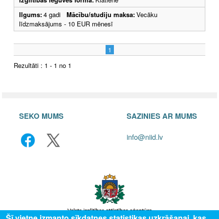
Ilgums:
4 gadi
Mācību/studiju maksa:
Vecāku
līdzmaksājums - 10 EUR mēnesī
1
Rezultāti : 1 - 1 no 1
SEKO MUMS
SAZINIES AR MUMS
info@niid.lv
Šī vietne izmanto sīkdatnes statistikas uzkrāšanai, kas