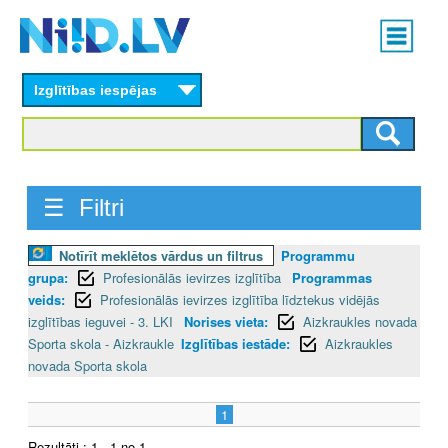
Skip
Main
to
menu
N
main
content
Izglītības iespējas
I
I
D
☰ Filtri
.
Notīrīt meklētos vārdus un filtrus
Programmu
L
grupa:
Profesionālās ievirzes izglītība
Programmas
V
veids:
Profesionālās ievirzes izglītība līdztekus vidējās
izglītības ieguvei - 3. LKI
Norises vieta:
Aizkraukles novada
Sporta skola - Aizkraukle
Izglītības iestāde:
Aizkraukles
novada Sporta skola
1
Rezultāti : 1 - 1 no 1