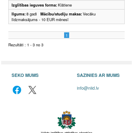
Izglītības ieguves forma:
Klātiene
Ilgums:
8 gadi
Mācību/studiju maksa:
Vecāku
līdzmaksājums - 10 EUR mēnesī
1
Rezultāti : 1 - 3 no 3
SEKO MUMS
SAZINIES AR MUMS
info@niid.lv