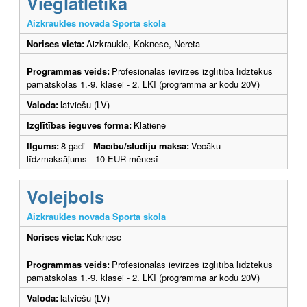
Vieglatlētika
Aizkraukles novada Sporta skola
Norises vieta:
Aizkraukle, Koknese, Nereta
Programmas veids:
Profesionālās ievirzes izglītība līdztekus
pamatskolas 1.-9. klasei - 2. LKI (programma ar kodu 20V)
Valoda:
latviešu (LV)
Izglītības ieguves forma:
Klātiene
Ilgums:
8 gadi
Mācību/studiju maksa:
Vecāku
līdzmaksājums - 10 EUR mēnesī
Volejbols
Aizkraukles novada Sporta skola
Norises vieta:
Koknese
Programmas veids:
Profesionālās ievirzes izglītība līdztekus
pamatskolas 1.-9. klasei - 2. LKI (programma ar kodu 20V)
Valoda:
latviešu (LV)