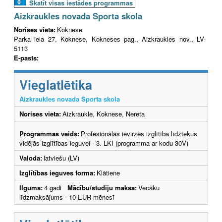
Skatīt visas iestādes programmas
Aizkraukles novada Sporta skola
Norises vieta:
Koknese
Parka iela 27, Koknese, Kokneses pag., Aizkraukles nov., LV-
5113
E-pasts:
Vieglatlētika
Aizkraukles novada Sporta skola
Norises vieta:
Aizkraukle, Koknese, Nereta
Programmas veids:
Profesionālās ievirzes izglītība līdztekus
vidējās izglītības ieguvei - 3. LKI (programma ar kodu 30V)
Valoda:
latviešu (LV)
Izglītības ieguves forma:
Klātiene
Ilgums:
4 gadi
Mācību/studiju maksa:
Vecāku
līdzmaksājums - 10 EUR mēnesī