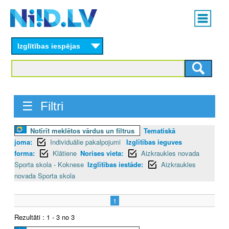
Skip
Main
to
menu
N
main
content
Izglītības iespējas
I
I
D
☰ Filtri
.
Notīrīt meklētos vārdus un filtrus
Tematiskā
L
joma:
Individuālie pakalpojumi
Izglītības ieguves
V
forma:
Klātiene
Norises vieta:
Aizkraukles novada
Sporta skola - Koknese
Izglītības iestāde:
Aizkraukles
novada Sporta skola
1
Rezultāti : 1 - 3 no 3