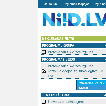
Uz sākumu
Izglītības iespējas
Izglītīb
N
I
MEKLĒŠANAS FILTRI
PROGRAMMU GRUPA
I
Profesionālās ievirzes izglītība
D
PROGRAMMAS VEIDS
Profesionālās ievirzes izglītība
.
līdztekus vidējās izglītības ieguvei - 3.
L
LKI
Izvēlēties vairāk
V
Atcelt
TEMATISKĀ JOMA
Individuālie pakalpojumi