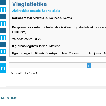
Vieglatlētika
[1]
Aizkraukles novada Sporta skola
Norises vieta:
Aizkraukle, Koknese, Nereta
[1]
Programmas veids:
Profesionālās ievirzes izglītība līdztekus vidēj
kodu 30V)
[1]
Valoda:
latviešu (LV)
Izglītības ieguves forma:
Klātiene
[1]
Ilgums:
4 gadi
Mācību/studiju maksa:
Vecāku līdzmaksājums - 
1
[1]
Rezultāti : 1 - 1 no 1
S AR MUMS