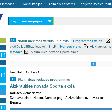
Skip
as iestādes
E-Konsultācijas
Digitālais asistents
Karjeras izvēles testi
to
main
Izglītības iespējas
content
Notīrīt meklētos vārdus un filtrus
Programmas veids:
vidējās izglītības ieguvei - 3. LKI
Norises vieta:
Aizkraukles no
iestāde:
Aizkraukles novada Sporta skola
[1]
1
Rezultāti : 1 - 1 no 1
[1]
Skatīt visas iestādes programmas
Aizkraukles novada Sporta skola
Norises vieta:
Nereta
Dzirnavu iela 4, Nereta, Neretas pag., Aizkraukles nov., LV-5118
E-pasts:
[1]