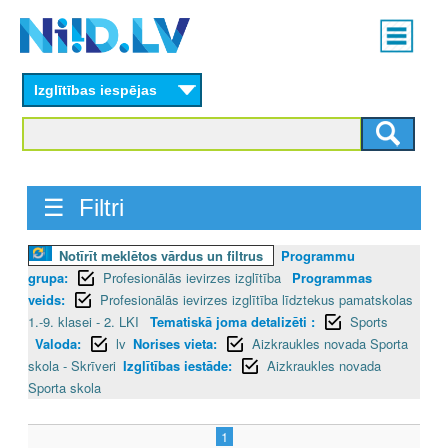
Skip
Main
to
menu
N
main
content
Izglītības iespējas
I
I
D
☰ Filtri
.
Notīrīt meklētos vārdus un filtrus
Programmu
L
grupa:
Profesionālās ievirzes izglītība
Programmas
V
veids:
Profesionālās ievirzes izglītība līdztekus pamatskolas
1.-9. klasei - 2. LKI
Tematiskā joma detalizēti :
Sports
Valoda:
lv
Norises vieta:
Aizkraukles novada Sporta
skola - Skrīveri
Izglītības iestāde:
Aizkraukles novada
Sporta skola
1