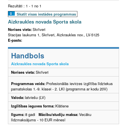
Rezultāti : 1 - 1 no 1
Skatīt visas iestādes programmas
Aizkraukles novada Sporta skola
Norises vieta:
Skrīveri
Stacijas laukums 1, Skrīveri, Aizkraukles nov., LV-5125
E-pasts:
Handbols
Aizkraukles novada Sporta skola
Norises vieta:
Skrīveri
Programmas veids:
Profesionālās ievirzes izglītība līdztekus
pamatskolas 1.-9. klasei - 2. LKI (programma ar kodu 20V)
Valoda:
latviešu (LV)
Izglītības ieguves forma:
Klātiene
Ilgums:
8 gadi
Mācību/studiju maksa:
Vecāku
līdzmaksājums - 10 EUR mēnesī