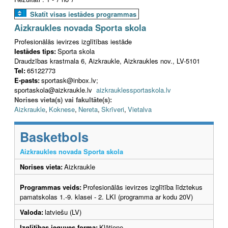
Skatīt visas iestādes programmas
Aizkraukles novada Sporta skola
Profesionālās ievirzes izglītības iestāde
Iestādes tips:
Sporta skola
Draudzības krastmala 6, Aizkraukle, Aizkraukles nov., LV-5101
Tel:
65122773
E-pasts:
sportask@inbox.lv;
sportaskola@aizkraukle.lv
aizkrauklessportaskola.lv
Norises vieta(s) vai fakultāte(s):
Aizkraukle
,
Koknese
,
Nereta
,
Skrīveri
,
Vietalva
Basketbols
Aizkraukles novada Sporta skola
Norises vieta:
Aizkraukle
Programmas veids:
Profesionālās ievirzes izglītība līdztekus
pamatskolas 1.-9. klasei - 2. LKI (programma ar kodu 20V)
Valoda:
latviešu (LV)
Izglītības ieguves forma:
Klātiene