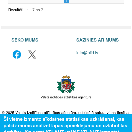
1
Rezultāti : 1 - 7 no 7
SEKO MUMS
SAZINIES AR MUMS
info@niid.lv
© 2025 Valsts izglītības attīstības aģentūra, publicētā satura visas tiesības
aizsargātas.
Šī vietne izmanto sīkdatnes statistikas uzkrāšanai, kas
palīdz mums analizēt lapas apmeklējumu un uzlabot tās
darbību. Jūs varat ATĻAUT vai NEATĻAUT izmantot