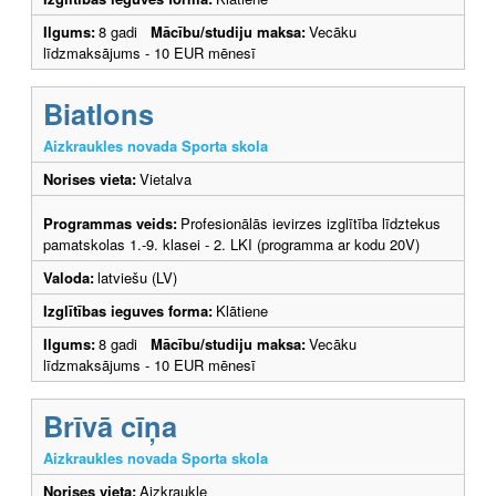
Ilgums:
8 gadi
Mācību/studiju maksa:
Vecāku
līdzmaksājums - 10 EUR mēnesī
Biatlons
Aizkraukles novada Sporta skola
Norises vieta:
Vietalva
Programmas veids:
Profesionālās ievirzes izglītība līdztekus
pamatskolas 1.-9. klasei - 2. LKI (programma ar kodu 20V)
Valoda:
latviešu (LV)
Izglītības ieguves forma:
Klātiene
Ilgums:
8 gadi
Mācību/studiju maksa:
Vecāku
līdzmaksājums - 10 EUR mēnesī
Brīvā cīņa
Aizkraukles novada Sporta skola
Norises vieta:
Aizkraukle