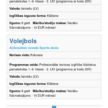
pamatskolas 1.-9. klasei - 2. LKI (programma ar kodu 20V)
Valoda:
latviešu (LV)
Izglītības ieguves forma:
Klātiene
Ilgums:
8 gadi
Mācību/studiju maksa:
Vecāku
līdzmaksājums - 10 EUR mēnesī
Volejbols
Aizkraukles novada Sporta skola
Norises vieta:
Koknese
Programmas veids:
Profesionālās ievirzes izglītība līdztekus
pamatskolas 1.-9. klasei - 2. LKI (programma ar kodu 20V)
Valoda:
latviešu (LV)
Izglītības ieguves forma:
Klātiene
Ilgums:
8 gadi
Mācību/studiju maksa:
Vecāku
līdzmaksājums - 10 EUR mēnesī