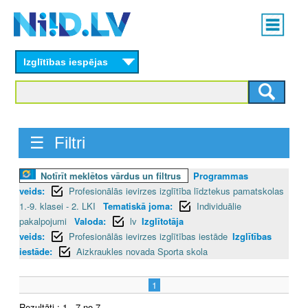
Skip
Main
to
menu
N
main
content
Izglītības iespējas
I
I
D
☰ Filtri
.
Notīrīt meklētos vārdus un filtrus
Programmas
L
veids:
Profesionālās ievirzes izglītība līdztekus pamatskolas
V
1.-9. klasei - 2. LKI
Tematiskā joma:
Individuālie
pakalpojumi
Valoda:
lv
Izglītotāja
veids:
Profesionālās ievirzes izglītības iestāde
Izglītības
iestāde:
Aizkraukles novada Sporta skola
1
Rezultāti : 1 - 7 no 7