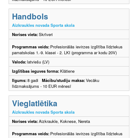
Handbols
Aizkraukles novada Sporta skola
Norises vieta:
Skrīveri
Programmas veids:
Profesionālās ievirzes izglītība līdztekus
pamatskolas 1.-9. klasei - 2. LKI (programma ar kodu 20V)
Valoda:
latviešu (LV)
Izglītības ieguves forma:
Klātiene
Ilgums:
8 gadi
Mācību/studiju maksa:
Vecāku
līdzmaksājums - 10 EUR mēnesī
Vieglatlētika
Aizkraukles novada Sporta skola
Norises vieta:
Aizkraukle, Koknese, Nereta
Programmas veids:
Profesionālās ievirzes izglītība līdztekus