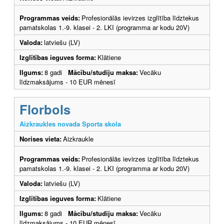
Programmas veids:
Profesionālās ievirzes izglītība līdztekus
pamatskolas 1.-9. klasei - 2. LKI (programma ar kodu 20V)
Valoda:
latviešu (LV)
Izglītības ieguves forma:
Klātiene
Ilgums:
8 gadi
Mācību/studiju maksa:
Vecāku
līdzmaksājums - 10 EUR mēnesī
Florbols
Aizkraukles novada Sporta skola
Norises vieta:
Aizkraukle
Programmas veids:
Profesionālās ievirzes izglītība līdztekus
pamatskolas 1.-9. klasei - 2. LKI (programma ar kodu 20V)
Valoda:
latviešu (LV)
Izglītības ieguves forma:
Klātiene
Ilgums:
8 gadi
Mācību/studiju maksa:
Vecāku
līdzmaksājums - 10 EUR mēnesī