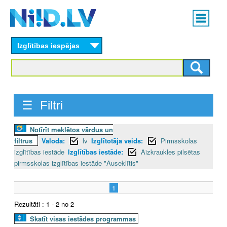
Skip
Main
to
menu
N
main
content
Izglītības iespējas
I
I
D
☰ Filtri
.
Notīrīt meklētos vārdus un
L
filtrus
Valoda:
lv
Izglītotāja veids:
Pirmsskolas
V
izglītības iestāde
Izglītības iestāde:
Aizkraukles pilsētas
pirmsskolas izglītības iestāde "Auseklītis"
1
Rezultāti : 1 - 2 no 2
Skatīt visas iestādes programmas