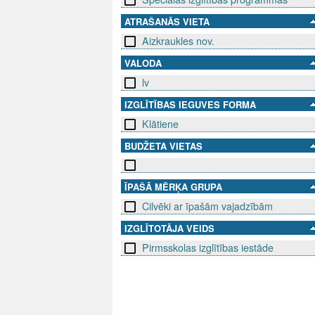
ATRAŠANĀS VIETA
Aizkraukles nov.
VALODA
lv
IZGLĪTĪBAS IEGUVES FORMA
Klātiene
BUDŽETA VIETAS
ĪPAŠĀ MĒRĶA GRUPA
Cilvēki ar īpašām vajadzībām
IZGLĪTOTĀJA VEIDS
Pirmsskolas izglītības iestāde