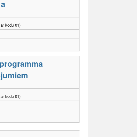
ma
ar kodu 01)
s programma
cējumiem
ar kodu 01)