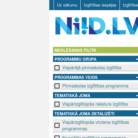
Uz sākumu
Izglītības iespējas
Izglītīb
N
I
MEKLĒŠANAS FILTRI
PROGRAMMU GRUPA
I
Vispārējā pirmsskolas izglītība
D
PROGRAMMAS VEIDS
Pirmsskolas izglītības programma
.
TEMATISKĀ JOMA
L
Vispārizglītojoša rakstura izglītība
V
TEMATISKĀ JOMA DETALIZĒTI
Vispārizglītojoša virziena izglītības
programmas
Speciālās izglītības programmas