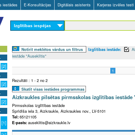
Skip
as iestādes
E-Konsultācijas
Digitālais asistents
Karjeras izvēles testi
to
main
Izglītības iespējas
content
Notīrīt meklētos vārdus un filtrus
Izglītības iestāde:
A
iestāde "Auseklītis"
[2]
1
Rezultāti : 1 - 2 no 2
[2]
Skatīt visas iestādes programmas
Aizkraukles pilsētas pirmsskolas izglītības iestāde 
[2]
Pirmsskolas izglītības iestāde
Sprīdīša iela 3, Aizkraukle, Aizkraukles nov., LV-5101
Tel:
65121105
E-pasts:
auseklitis@aizkraukle.lv
[1]
[1]