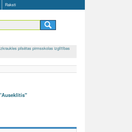
Raksti
izkraukles pilsētas pirmsskolas izglītības
"Auseklītis"