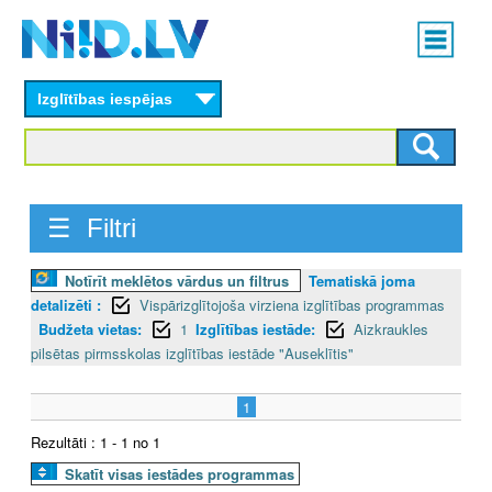
Skip
Main
to
menu
N
main
content
Izglītības iespējas
I
I
D
☰ Filtri
.
Notīrīt meklētos vārdus un filtrus
Tematiskā joma
L
detalizēti :
Vispārizglītojoša virziena izglītības programmas
V
Budžeta vietas:
1
Izglītības iestāde:
Aizkraukles
pilsētas pirmsskolas izglītības iestāde "Auseklītis"
1
Rezultāti : 1 - 1 no 1
Skatīt visas iestādes programmas