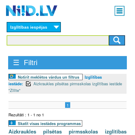
Skip
Main
to
menu
N
main
content
Izglītības iespējas
I
I
D
☰ Filtri
.
Notīrīt meklētos vārdus un filtrus
Izglītības
L
iestāde:
Aizkraukles pilsētas pirmsskolas izglītības iestāde
V
"Zīlīte"
1
Rezultāti : 1 - 1 no 1
Skatīt visas iestādes programmas
Aizkraukles pilsētas pirmsskolas izglītības