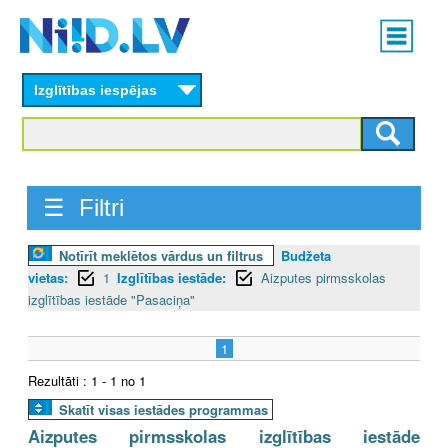
Skip
Main
to
menu
N
main
content
Izglītības iespējas
I
I
D
☰ Filtri
.
Notīrīt meklētos vārdus un filtrus
Budžeta
L
vietas:
1
Izglītības iestāde:
Aizputes pirmsskolas
V
izglītības iestāde "Pasaciņa"
1
Rezultāti : 1 - 1 no 1
Skatīt visas iestādes programmas
Aizputes pirmsskolas izglītības iestāde