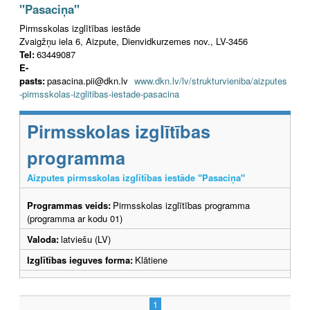
"Pasaciņa"
Pirmsskolas izglītības iestāde
Zvaigžņu iela 6, Aizpute, Dienvidkurzemes nov., LV-3456
Tel:
63449087
E-
pasts:
pasacina.pii@dkn.lv
www.dkn.lv/lv/strukturvieniba/aizputes
-pirmsskolas-izglitibas-iestade-pasacina
Pirmsskolas izglītības
programma
Aizputes pirmsskolas izglītības iestāde "Pasaciņa"
Programmas veids:
Pirmsskolas izglītības programma
(programma ar kodu 01)
Valoda:
latviešu (LV)
Izglītības ieguves forma:
Klātiene
1