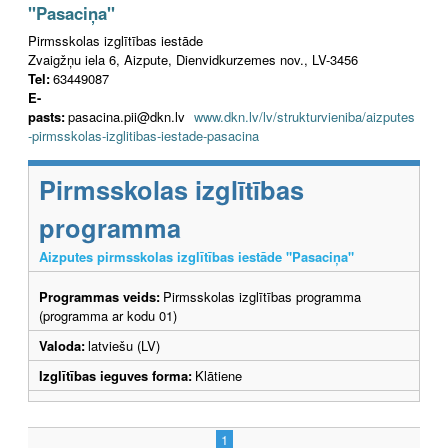
"Pasaciņa"
Pirmsskolas izglītības iestāde
Zvaigžņu iela 6, Aizpute, Dienvidkurzemes nov., LV-3456
Tel:
63449087
E-
pasts:
pasacina.pii@dkn.lv
www.dkn.lv/lv/strukturvieniba/aizputes
-pirmsskolas-izglitibas-iestade-pasacina
Pirmsskolas izglītības
programma
Aizputes pirmsskolas izglītības iestāde "Pasaciņa"
Programmas veids:
Pirmsskolas izglītības programma
(programma ar kodu 01)
Valoda:
latviešu (LV)
Izglītības ieguves forma:
Klātiene
1