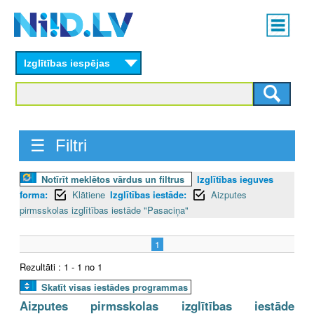
Skip
Main
to
menu
N
main
content
Izglītības iespējas
I
I
D
☰ Filtri
.
Notīrīt meklētos vārdus un filtrus
Izglītības ieguves
L
forma:
Klātiene
Izglītības iestāde:
Aizputes
V
pirmsskolas izglītības iestāde "Pasaciņa"
1
Rezultāti : 1 - 1 no 1
Skatīt visas iestādes programmas
Aizputes pirmsskolas izglītības iestāde