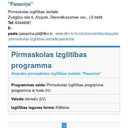
"Pasaciņa"
Pirmsskolas izglītības iestāde
Zvaigžņu iela 6, Aizpute, Dienvidkurzemes nov., LV-3456
Tel:
63449087
E-
pasts:
pasacina.pii@dkn.lv
www.dkn.lv/lv/strukturvieniba/aizputes
-pirmsskolas-izglitibas-iestade-pasacina
Pirmsskolas izglītības
programma
Aizputes pirmsskolas izglītības iestāde "Pasaciņa"
Programmas veids:
Pirmsskolas izglītības programma
(programma ar kodu 01)
Valoda:
latviešu (LV)
Izglītības ieguves forma:
Klātiene
1