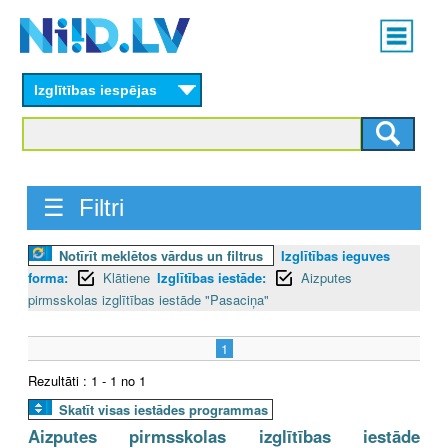
Skip
Main
to
menu
N
main
content
Izglītības iespējas
I
I
D
☰ Filtri
.
Notīrīt meklētos vārdus un filtrus
Izglītības ieguves
L
forma:
Klātiene
Izglītības iestāde:
Aizputes
V
pirmsskolas izglītības iestāde "Pasaciņa"
1
Rezultāti : 1 - 1 no 1
Skatīt visas iestādes programmas
Aizputes pirmsskolas izglītības iestāde