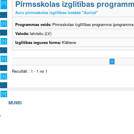
Pirmsskolas izglītības program
[1]
Auru pirmsskolas izglītības iestāde "Auriņš"
[1]
Programmas veids:
Pirmsskolas izglītības programma (programma 
Valoda:
latviešu (LV)
[1]
Izglītības ieguves forma:
Klātiene
[1]
1
Rezultāti : 1 - 1 no 1
[1]
[1]
S AR MUMS
v