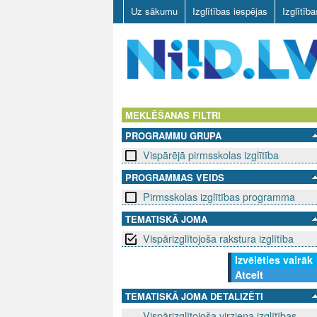
Uz sākumu
Izglītības iespējas
Izglītīb
N
I
MEKLĒŠANAS FILTRI
PROGRAMMU GRUPA
I
Vispārējā pirmsskolas izglītība
D
PROGRAMMAS VEIDS
Pirmsskolas izglītības programma
.
TEMATISKĀ JOMA
L
Vispārizglītojoša rakstura izglītība
V
Izvēlēties vairāk
Atcelt
TEMATISKĀ JOMA DETALIZĒTI
Vispārizglītojoša virziena izglītības