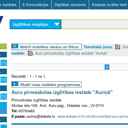
Skip
as iestādes
E-Konsultācijas
Digitālais asistents
Karjeras izvēles testi
to
main
Izglītības iespējas
content
Notīrīt meklētos vārdus un filtrus
Tematiskā joma:
Vis
iestāde:
Auru pirmsskolas izglītības iestāde "Auriņš"
[1]
1
Rezultāti : 1 - 1 no 1
[1]
Skatīt visas iestādes programmas
Auru pirmsskolas izglītības iestāde "Auriņš"
[1]
Pirmsskolas izglītības iestāde
Skolas iela 10A, Auri, Auru pag., Dobeles nov., LV-3710
Tel:
63750483
E-pasts:
aurins@dobele.lv
www.dobele.lv/lv/strukturvieniba/auru-pirms