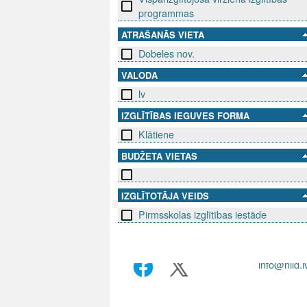
programmas
ATRAŠANĀS VIETA
Dobeles nov.
VALODA
lv
IZGLĪTĪBAS IEGUVES FORMA
Klātiene
BUDŽETA VIETAS
IZGLĪTOTĀJA VEIDS
Pirmsskolas izglītības iestāde
SEKO MUMS
SAZINIE
info@niid.l