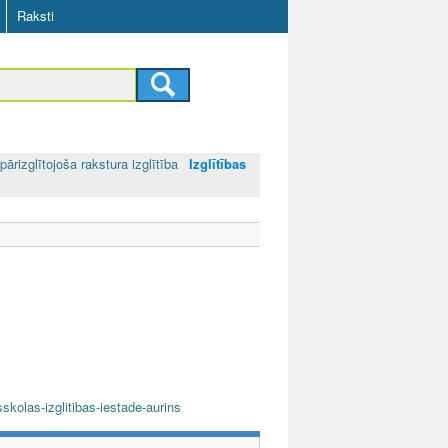
Raksti
pārizglītojoša rakstura izglītība
Izglītības
skolas-izglitibas-iestade-aurins