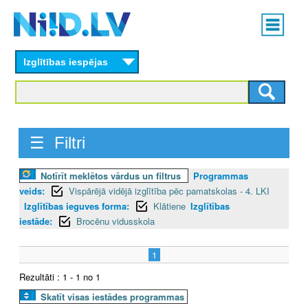
Skip
Main
to
menu
N
main
content
Izglītības iespējas
I
I
D
☰ Filtri
.
Notīrīt meklētos vārdus un filtrus
Programmas
L
veids:
Vispārējā vidējā izglītība pēc pamatskolas - 4. LKI
V
Izglītības ieguves forma:
Klātiene
Izglītības
iestāde:
Brocēnu vidusskola
1
Rezultāti : 1 - 1 no 1
Skatīt visas iestādes programmas