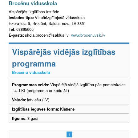
Brocēnu vidusskola
Vispārējās izglītības iestāde
Iestādes tips:
Vispārizglītojošā vidusskola
Ezera iela 6, Brocēni, Saldus nov., LV-3851
Tel:
63865605
E-pasts:
skola.broceni@saldus.lv
www.brocenuvsk.lv
Vispārējās vidējās izglītības
programma
Brocēnu vidusskola
Programmas veids:
Vispārējā vidējā izglītība pēc pamatskolas
- 4. LKI (programma ar kodu 31)
Valoda:
latviešu (LV)
Izglītības ieguves forma:
Klātiene
Ilgums:
3 gadi
1