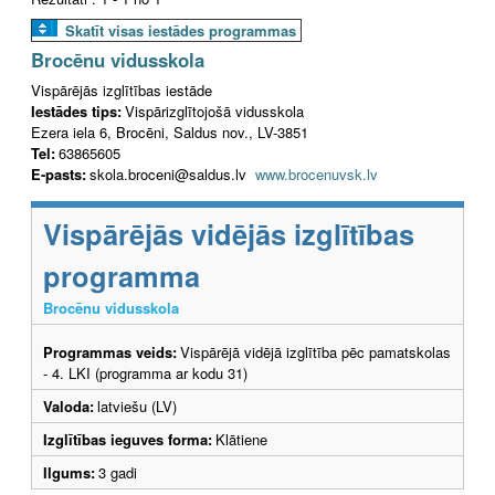
Skatīt visas iestādes programmas
Brocēnu vidusskola
Vispārējās izglītības iestāde
Iestādes tips:
Vispārizglītojošā vidusskola
Ezera iela 6, Brocēni, Saldus nov., LV-3851
Tel:
63865605
E-pasts:
skola.broceni@saldus.lv
www.brocenuvsk.lv
Vispārējās vidējās izglītības
programma
Brocēnu vidusskola
Programmas veids:
Vispārējā vidējā izglītība pēc pamatskolas
- 4. LKI (programma ar kodu 31)
Valoda:
latviešu (LV)
Izglītības ieguves forma:
Klātiene
Ilgums:
3 gadi