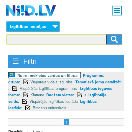
Skip
Main
to
menu
N
main
content
Izglītības iespējas
I
I
D
☰ Filtri
.
Notīrīt meklētos vārdus un filtrus
Programmu
L
grupa:
Vispārējā vidējā izglītība
Tematiskā joma detalizēti
V
:
Vispārējās izglītības programmas
Izglītības ieguves
forma:
Klātiene
Budžeta vietas:
1
Izglītotāja
veids:
Vispārējās izglītības iestāde
Izglītības
iestāde:
Brocēnu vidusskola
1
Rezultāti : 1 - 1 no 1