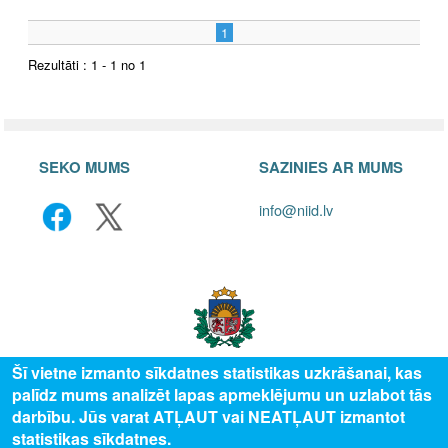
1
Rezultāti : 1 - 1 no 1
SEKO MUMS
SAZINIES AR MUMS
info@niid.lv
Šī vietne izmanto sīkdatnes statistikas uzkrāšanai, kas
palīdz mums analizēt lapas apmeklējumu un uzlabot tās
© 2025 Valsts izglītības attīstības aģentūra, publicētā satura visas tiesības
darbību. Jūs varat ATĻAUT vai NEATĻAUT izmantot
aizsargātas.
statistikas sīkdatnes.