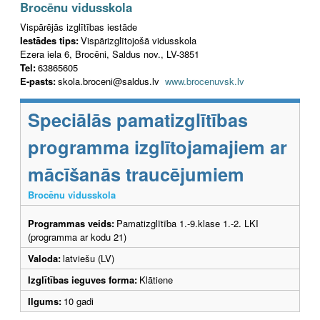
Brocēnu vidusskola
Vispārējās izglītības iestāde
Iestādes tips:
Vispārizglītojošā vidusskola
Ezera iela 6, Brocēni, Saldus nov., LV-3851
Tel:
63865605
E-pasts:
skola.broceni@saldus.lv
www.brocenuvsk.lv
Speciālās pamatizglītības
programma izglītojamajiem ar
mācīšanās traucējumiem
Brocēnu vidusskola
Programmas veids:
Pamatizglītība 1.-9.klase 1.-2. LKI
(programma ar kodu 21)
Valoda:
latviešu (LV)
Izglītības ieguves forma:
Klātiene
Ilgums:
10 gadi