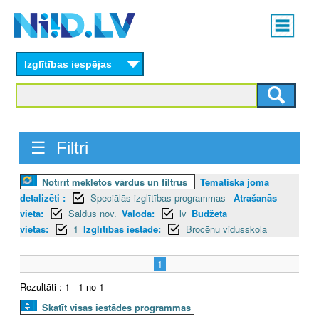
Skip
Main
to
menu
N
main
content
Izglītības iespējas
I
I
D
☰ Filtri
.
Notīrīt meklētos vārdus un filtrus
Tematiskā joma
L
detalizēti :
Speciālās izglītības programmas
Atrašanās
V
vieta:
Saldus nov.
Valoda:
lv
Budžeta
vietas:
1
Izglītības iestāde:
Brocēnu vidusskola
1
Rezultāti : 1 - 1 no 1
Skatīt visas iestādes programmas