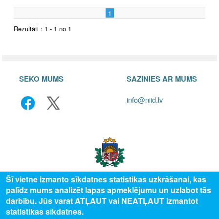
1
Rezultāti : 1 - 1 no 1
SEKO MUMS
SAZINIES AR MUMS
info@niid.lv
Šī vietne izmanto sīkdatnes statistikas uzkrāšanai, kas
palīdz mums analizēt lapas apmeklējumu un uzlabot tās
© 2025 Valsts izglītības attīstības aģentūra, publicētā satura visas tiesības
darbību. Jūs varat ATĻAUT vai NEATĻAUT izmantot
aizsargātas.
statistikas sīkdatnes.