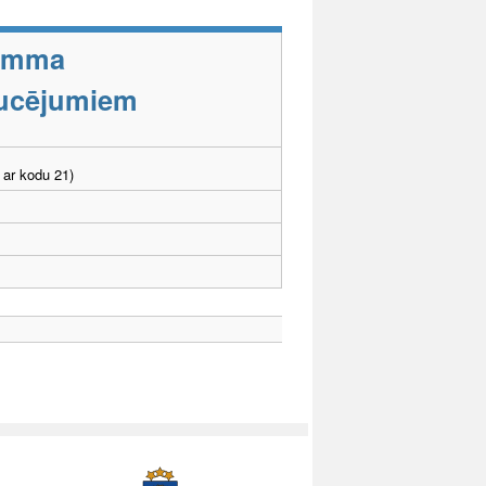
ramma
aucējumiem
 ar kodu 21)