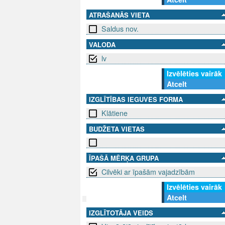
ATRAŠANĀS VIETA
Saldus nov.
VALODA
lv
Izvēlēties vairāk
Atcelt
IZGLĪTĪBAS IEGUVES FORMA
Klātiene
BUDŽETA VIETAS
ĪPAŠĀ MĒRĶA GRUPA
Cilvēki ar īpašām vajadzībām
Izvēlēties vairāk
Atcelt
IZGLĪTOTĀJA VEIDS
SEKO MUMS
SAZINIE