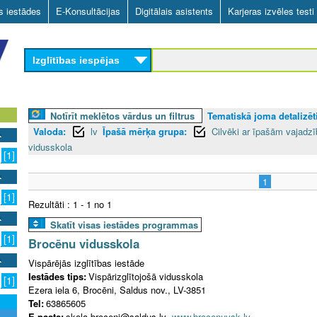
Skip
as iestādes
E-Konsultācijas
Digitālais asistents
Karjeras izvēles testi
to
main
Izglītības iespējas
content
Notīrīt meklētos vārdus un filtrus
Tematiskā joma detalizēti
Valoda:
lv
Īpašā mērķa grupa:
Cilvēki ar īpašām vajad
vidusskola
[1]
1
[1]
Rezultāti : 1 - 1 no 1
Skatīt visas iestādes programmas
[1]
Brocēnu vidusskola
Vispārējās izglītības iestāde
Iestādes tips:
Vispārizglītojošā vidusskola
[1]
Ezera iela 6, Brocēni, Saldus nov., LV-3851
Tel:
63865605
E-pasts:
skola.broceni@saldus.lv
www.brocenuvsk.lv