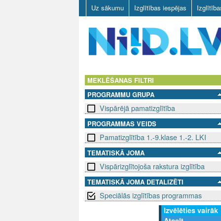
Uz sākumu
Izglītības iespējas
Izglītīb
N
I
MEKLĒŠANAS FILTRI
PROGRAMMU GRUPA
I
Vispārējā pamatizglītība
D
PROGRAMMAS VEIDS
Pamatizglītība 1.-9.klase 1.-2. LKI
.
TEMATISKĀ JOMA
L
Vispārizglītojoša rakstura izglītība
V
TEMATISKĀ JOMA DETALIZĒTI
Speciālās izglītības programmas
Izvēlēties vairāk
Atcelt