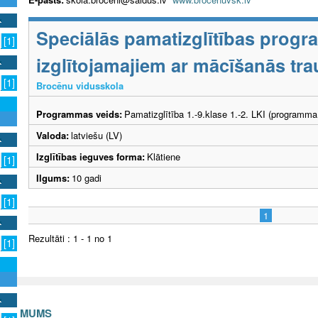
Speciālās pamatizglītības prog
[1]
izglītojamajiem ar mācīšanās tr
[1]
Brocēnu vidusskola
Programmas veids:
Pamatizglītība 1.-9.klase 1.-2. LKI (programma
Valoda:
latviešu (LV)
Izglītības ieguves forma:
Klātiene
[1]
Ilgums:
10 gadi
[1]
1
Rezultāti : 1 - 1 no 1
[1]
S AR MUMS