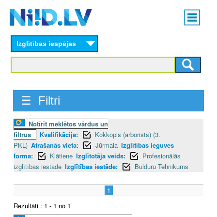
Skip
Main
to
menu
N
main
content
Izglītības iespējas
I
I
D
☰ Filtri
.
Notīrīt meklētos vārdus un
L
filtrus
Kvalifikācija:
Kokkopis (arborists) (3.
V
PKL)
Atrašanās vieta:
Jūrmala
Izglītības ieguves
forma:
Klātiene
Izglītotāja veids:
Profesionālās
izglītības iestāde
Izglītības iestāde:
Bulduru Tehnikums
1
Rezultāti : 1 - 1 no 1