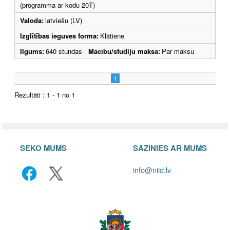
(programma ar kodu 20T)
Valoda:
latviešu (LV)
Izglītības ieguves forma:
Klātiene
Ilgums:
640 stundas
Mācību/studiju maksa:
Par maksu
1
Rezultāti : 1 - 1 no 1
SEKO MUMS
SAZINIES AR MUMS
info@niid.lv