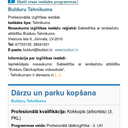
Skatīt visas iestādes programmas
Bulduru Tehnikums
Profesionālās izglītības iestāde
Iestādes tips:
Tehnikums
Nosaukums izglītības iestāžu reģistrā:
Sabiedrība ar ierobežotu
atbildību Bulduru Tehnikums
Viestura iela 6, Jūrmala, LV-2010
Tel:
67753135; 28341531
E-pasts:
bulduri@bulduri.lv
www.bulduri.lv
Informācija par izglītības iestādi:
Iepriekšējais nosaukums: Sabiedrība ar ierobežotu atbildību
"Bulduru Dārzkopības vidusskola".
- Tehnikumam ir dienesta vi
[...]
Dārzu un parku kopšana
Bulduru Tehnikums
Profesionālā kvalifikācija:
Kokkopis (arborists) (3.
PKL)
Programmas veids:
Profesionālā tālākizglītība - 3. LKI