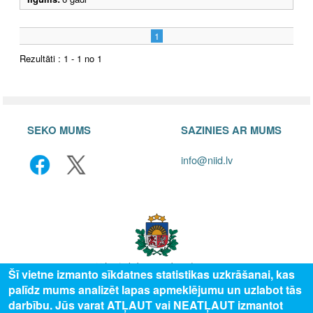
1
Rezultāti : 1 - 1 no 1
SEKO MUMS
SAZINIES AR MUMS
info@niid.lv
Šī vietne izmanto sīkdatnes statistikas uzkrāšanai, kas
palīdz mums analizēt lapas apmeklējumu un uzlabot tās
© 2025 Valsts izglītības attīstības aģentūra, publicētā satura visas tiesības
darbību. Jūs varat ATĻAUT vai NEATĻAUT izmantot