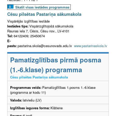
Skatīt visas iestādes programmas
Cēsu pilsētas Pastariņa sākumskola
Vispārējās izglītības iestāde
Iestādes tips:
Vispārizglītojošā sākumskola
Raunas iela 7, Cēsis, Cēsu nov., LV-4101
Tel:
64122409; 25450674
E-
pasts:
pastarina.skola@cesunovads.edu.lv
www.pastarinaskola.lv
Pamatizglītības pirmā posma
(1.-6.klase) programma
Cēsu pilsētas Pastariņa sākumskola
Programmas veids:
Pamatizglītības 1.posms 1.-6.klase
(programma ar kodu 11)
Valoda:
latviešu (LV)
Izglītības ieguves forma:
Klātiene
Ilgums:
6 gadi