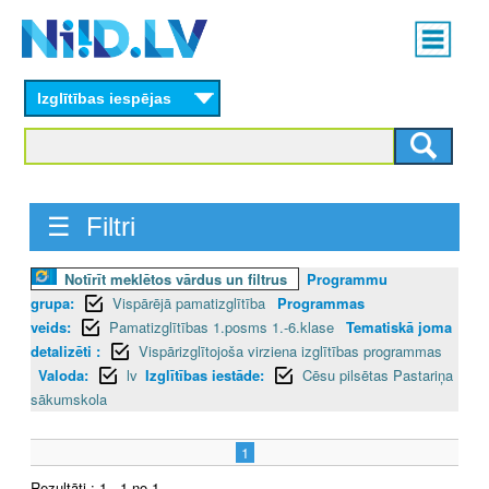
Skip
Main
to
menu
N
main
content
Izglītības iespējas
I
I
D
☰ Filtri
.
Notīrīt meklētos vārdus un filtrus
Programmu
L
grupa:
Vispārējā pamatizglītība
Programmas
V
veids:
Pamatizglītības 1.posms 1.-6.klase
Tematiskā joma
detalizēti :
Vispārizglītojoša virziena izglītības programmas
Valoda:
lv
Izglītības iestāde:
Cēsu pilsētas Pastariņa
sākumskola
1
Rezultāti : 1 - 1 no 1