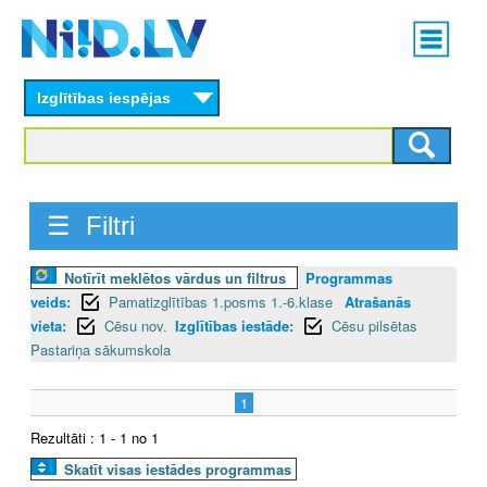
Skip
Main
to
menu
N
main
content
Izglītības iespējas
I
I
D
☰ Filtri
.
Notīrīt meklētos vārdus un filtrus
Programmas
L
veids:
Pamatizglītības 1.posms 1.-6.klase
Atrašanās
V
vieta:
Cēsu nov.
Izglītības iestāde:
Cēsu pilsētas
Pastariņa sākumskola
1
Rezultāti : 1 - 1 no 1
Skatīt visas iestādes programmas