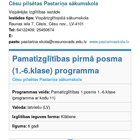
Cēsu pilsētas Pastariņa sākumskola
Vispārējās izglītības iestāde
Iestādes tips:
Vispārizglītojošā sākumskola
Raunas iela 7, Cēsis, Cēsu nov., LV-4101
Tel:
64122409; 25450674
E-
pasts:
pastarina.skola@cesunovads.edu.lv
www.pastarinaskola.lv
Pamatizglītības pirmā posma
(1.-6.klase) programma
Cēsu pilsētas Pastariņa sākumskola
Programmas veids:
Pamatizglītības 1.posms 1.-6.klase
(programma ar kodu 11)
Valoda:
latviešu (LV)
Izglītības ieguves forma:
Klātiene
Ilgums:
6 gadi