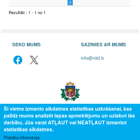
1
Rezultāti : 1 - 1 no 1
SEKO MUMS
SAZINIES AR MUMS
info@niid.lv
Šī vietne izmanto sīkdatnes statistikas uzkrāšanai, kas
palīdz mums analizēt lapas apmeklējumu un uzlabot tās
© 2025 Valsts izglītības attīstības aģentūra, publicētā satura visas tiesības
darbību. Jūs varat ATĻAUT vai NEATĻAUT izmantot
aizsargātas.
statistikas sīkdatnes.
Plašāka informācija